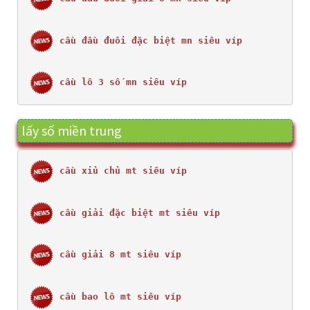
cầu đầu đuôi đặc biệt mn siêu víp
cầu lô 3 số mn siêu víp
lấy số miền trung
cầu xỉu chủ mt siêu víp
cầu giải đặc biệt mt siêu víp
cầu giải 8 mt siêu víp
cầu bao lô mt siêu víp