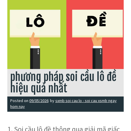
phương pháp soi cầu lô đề
hiệu quả nhất
Posted on
09/05/2026
by
sxmb soi cau lo - soi cau xsmb ngay
hom nay
1. Soi cầu lô đề thông qua giải mã giấc