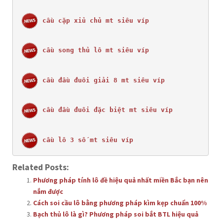
cầu cặp xỉu chủ mt siêu víp
cầu song thủ lô mt siêu víp
cầu đầu đuôi giải 8 mt siêu víp
cầu đầu đuôi đặc biệt mt siêu víp
cầu lô 3 số mt siêu víp
Related Posts:
Phương pháp tính lô đề hiệu quả nhất miền Bắc bạn nên
nắm được
Cách soi cầu lô bằng phương pháp kìm kẹp chuẩn 100%
Bạch thủ lô là gì? Phương pháp soi bắt BTL hiệu quả