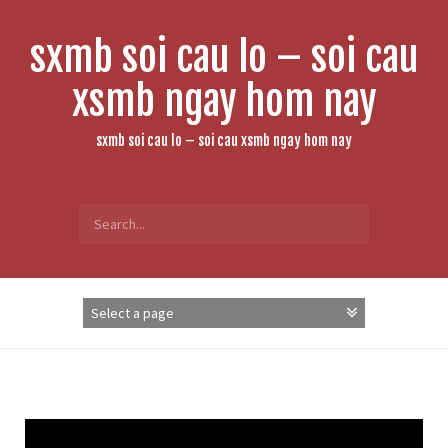
Skip
to
sxmb soi cau lo – soi cau
content
xsmb ngay hom nay
sxmb soi cau lo – soi cau xsmb ngay hom nay
Search
for: