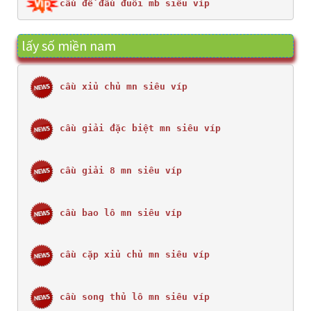
cầu đề đầu đuôi mb siêu víp
lấy số miền nam
cầu xỉu chủ mn siêu víp
cầu giải đặc biệt mn siêu víp
cầu giải 8 mn siêu víp
cầu bao lô mn siêu víp
cầu cặp xỉu chủ mn siêu víp
cầu song thủ lô mn siêu víp