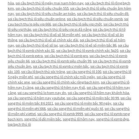
hòa
,
soi cầu bạch thủ lô ngày mai nam hôm nay
,
soi cầu bạch thủ lô rồng bạch
kim
,
soi cầu bạch thủ lô siêu chuẩn 555
,
soi cầu bạch thủ lô siêu chuẩn âm hôm
nay
,
soi cầu bạch thủ lô siêu chuẩn an toàn
,
soi cầu bạch thủ lô siêu chuẩn đề
,
soi cầu bạch thủ lô siêu chuẩn online
,
soi cầu bạch thủ lô siêu chuẩn xsmb
,
soi
cau bach thu lo siêu vip 666
,
soi cầu bạch thủ lô siêu vip chốt
,
soi cầu bạch thủ
lô siêu vip tháp
,
soi cầu bạch thủ lô siêu vip xs đà nẵng
,
soi cầu bạch thủ lô tô
hôm nay
,
soi cầu bạch thủ lô xổ số 56 miễn phí
,
soi cầu bạch thủ lô xổ số ăn
thông
,
soi cầu bạch thủ lô xổ số chính xác dài
,
soi cầu bạch thủ lô xổ số hôm
nay
,
soi cầu bạch thủ lô xổ số lai
,
soi cầu bạch thủ lô xổ số miền bắc 86
,
soi cầu
bạch thủ lô xsmb chính xác 02
,
soi cầu bạch thủ lô xsmb chính xác 5p20
,
soi cầu
bạch thủ lô xsmb extra
,
soi cầu bạch thủ lô xsmb pro
,
soi cầu bạch thủ lô xsmb
siêu chuẩn 66
,
soi cầu bạch thủ lô xsmb siêu chuẩn 99
,
soi cầu bạch thủ lô xsmb
siêu chuẩn âm
,
soi cầu bạch thủ lô xsmb ư miền bắc
,
soi cầu bạch thủ lô xsmb
xác 100
,
soi cầu lô bạch thủ sóc trăng
,
soi cầu song thủ lô 100
,
soi cầu song thủ lô
5 ngày miễn phí
,
soi cầu song thủ lô chính xác mỗi ngày
,
soi cầu song thủ lô
chính xác one
,
soi cầu song thủ lô chính xác rông bach kim
,
soi cầu song thủ lô
hôm nay 3 càng
,
soi cầu song thủ lô hôm nay 4 số
,
soi cầu song thủ lô hôm nay
càng
,
soi cau song thủ lo hom nay dn
,
soi cầu song thủ lô hôm nay khánh hòa
,
soi cầu song thủ lô hôm nay youtube
,
soi cầu song thủ lô miền bắc 00 99
,
soi cầu
song thủ lô miền bắc 8 6 2021
,
soi cầu song thủ lô miền bắc 90 ngày
,
soi cầu
song thủ lô miễn phí 666
,
soi cầu song thủ lô miễn phí quốc tế
,
soi cầu song thủ
lô miễn phí viettel
,
soi cầu song thủ lô xsmb 9999
,
soi cầu song thủ lô xsmb rong
bach kim
,
song thủ lô đề miền bắc
,
song thủ lô hôm nay
,
song thủ lô xsmb đẹp
,
top bạch thủ lô