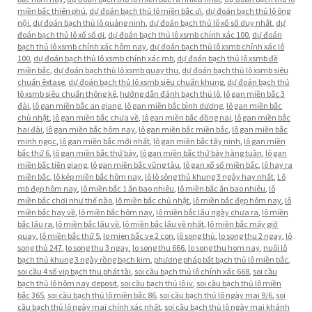
miền bắc thiên phú
,
dự đoán bạch thủ lô miền bắc ưi
,
dự đoán bạch thủ lô ông
nội
,
dự đoán bạch thủ lô quảng ninh
,
dự đoán bạch thủ lô xổ số duy nhất
,
dự
đoán bạch thủ lô xổ số ơi
,
dự đoán bạch thủ lô xsmb chính xác 100
,
dự đoán
bạch thủ lô xsmb chính xác hôm nay
,
dự đoán bạch thủ lô xsmb chính xác lô
100
,
dự đoán bạch thủ lô xsmb chính xác mb
,
dự đoán bạch thủ lô xsmb đề
miền bắc
,
dự đoán bạch thủ lô xsmb quay thu
,
dự đoán bạch thủ lô xsmb siêu
chuẩn êxtase
,
dự đoán bạch thủ lô xsmb siêu chuẩn khung
,
dự đoán bạch thủ
lô xsmb siêu chuẩn thông kê
,
hướng dẫn đánh bạch thủ lô
,
lô gan miền bắc 3
đài
,
lô gan miền bắc an giang
,
lô gan miền bắc bình dương
,
lô gan miền bắc
chủ nhật
,
lô gan miền bắc chưa về
,
lô gan miền bắc đồng nai
,
lô gan miền bắc
hai đài
,
lô gan miền bắc hôm nay
,
lô gan miền bắc miền bắc
,
lô gan miền bắc
minh ngọc
,
lô gan miền bắc mới nhất
,
lô gan miền bắc tây ninh
,
lô gan miền
bắc thứ 6
,
lô gan miền bắc thứ bảy
,
lô gan miền bắc thứ bảy hàng tuần
,
lô gan
miền bắc tiền giang
,
lô gan miền bắc vũng tàu
,
lô gan xổ số miền bắc
,
lô hay ra
miền bắc
,
lô kép miền bắc hôm nay
,
lô lô sông thủ khung 3 ngày hay nhất
,
Lô
mb đẹp hôm nay
,
lô miền bắc 1 ăn bao nhiêu
,
lô miền bắc ăn bao nhiêu
,
lô
miền bắc chơi như thế nào
,
lô miền bắc chủ nhật
,
lô miền bắc đẹp hôm nay
,
lô
miền bắc hay về
,
lô miền bắc hôm nay
,
lô miền bắc lâu ngày chưa ra
,
lô miền
bắc lâu ra
,
lô miền bắc lâu về
,
lô miền bắc lâu về nhất
,
lô miền bắc mấy giờ
quay
,
lô miền bắc thứ 5
,
lo mien bắc ve 2 con
,
lô song thủ
,
lo song thu 2 ngay
,
lô
song thủ 247
,
lo song thu 3 ngay
,
lo song thu 666
,
lo song thu hom nay
,
nuôi lô
bạch thủ khung 3 ngày rồng bạch kim
,
phương pháp bắt bạch thủ lô miền bắc
,
soi cầu 4 số vip bạch thu phát tài
,
soi cầu bạch thủ lô chính xác 668
,
soi cầu
bạch thủ lô hôm nay deposit
,
soi cầu bạch thủ lô iv
,
soi cầu bạch thủ lô miền
bắc 365
,
soi cầu bạch thủ lô miền bắc 86
,
soi cầu bạch thủ lô ngày mai 9/6
,
soi
cầu bạch thủ lô ngày mai chính xác nhất
,
soi cầu bạch thủ lô ngày mai khánh