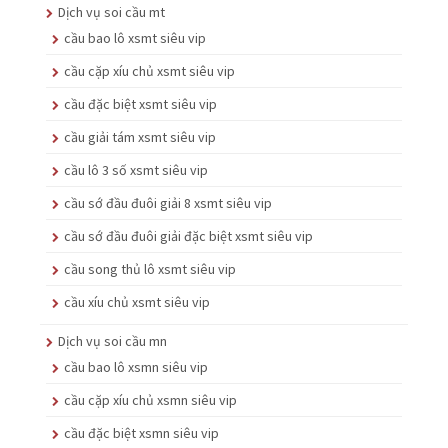
Dịch vụ soi cầu mt
cầu bao lô xsmt siêu vip
cầu cặp xíu chủ xsmt siêu vip
cầu đặc biệt xsmt siêu vip
cầu giải tám xsmt siêu vip
cầu lô 3 số xsmt siêu vip
cầu sớ đầu đuôi giải 8 xsmt siêu vip
cầu sớ đầu đuôi giải đặc biệt xsmt siêu vip
cầu song thủ lô xsmt siêu vip
cầu xíu chủ xsmt siêu vip
Dịch vụ soi cầu mn
cầu bao lô xsmn siêu vip
cầu cặp xíu chủ xsmn siêu vip
cầu đặc biệt xsmn siêu vip