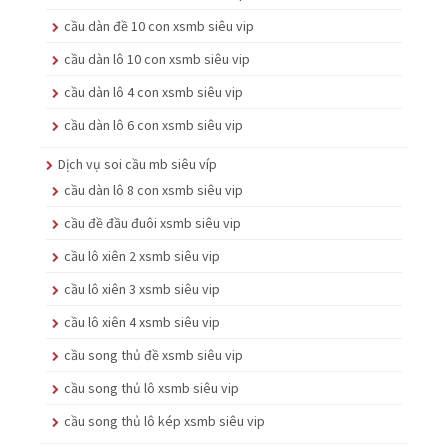
cầu dàn đề 10 con xsmb siêu vip
cầu dàn lô 10 con xsmb siêu vip
cầu dàn lô 4 con xsmb siêu vip
cầu dàn lô 6 con xsmb siêu vip
Dịch vụ soi cầu mb siêu víp
cầu dàn lô 8 con xsmb siêu vip
cầu đề đầu đuôi xsmb siêu vip
cầu lô xiên 2 xsmb siêu vip
cầu lô xiên 3 xsmb siêu vip
cầu lô xiên 4 xsmb siêu vip
cầu song thủ đề xsmb siêu vip
cầu song thủ lô xsmb siêu vip
cầu song thủ lô kép xsmb siêu vip