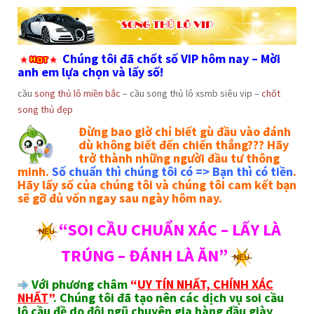
Chúng tôi đã chốt số VIP hôm nay – Mời
anh em lựa chọn và lấy số!
cầu
song thủ lô miền bắc
– cầu song thủ lô xsmb siêu vip –
chốt
song thủ đẹp
Đừng bao giờ chỉ biết gù đầu vào đánh
dù không biết đến chiến thắng??? Hãy
trở thành những người đầu tư thông
minh.
Số chuẩn thì chúng tôi có => Bạn thì có tiền
.
Hãy lấy số của chúng tôi và chúng tôi cam kết bạn
sẽ gỡ đủ vốn ngay sau ngày hôm nay.
“SOI CẦU CHUẨN XÁC – LẤY LÀ
TRÚNG – ĐÁNH LÀ ĂN”
Với phương châm
“
UY TÍN NHẤT, CHÍNH XÁC
NHẤT
”
. Chúng tôi đã tạo nên các dịch vụ soi cầu
lô cầu đề do đội ngũ chuyên gia hàng đầu giày