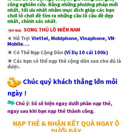
công nghiên cứu. Bằng những phương pháp mới
nhất, tối ưu nhất nhằm mục đích giúp các bạn
chơi lô chơi đề tìm ra những cầu lô cầu đề đẹp
nhất, chính xác nhất.
SONG THỦ LÔ MIỀN NAM
★
Hỗ Trợ:
Viettel, Mobiphone, Vinaphone, VN-
Mobile….
★
Có Thể Nạp Cộng Dồn
(Ví Dụ 10 cái 100k)
★
Các bạn có thể nạp thẻ cộng dồn sao cho đủ là
được.
Chúc quý khách thắng lớn mỗi
ngày !
Chú ý: Số sẽ hiện ngay dưới phần nạp thẻ,
ngay sau khi bạn nạp thẻ thành công.
NẠP THẺ & NHẬN KẾT QUẢ NGAY Ô
DƯỚI ĐÂY