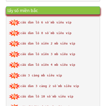
lấy số miền bắc
cầu dàn lô 6 số mb siêu víp
cầu dàn lô 8 số mb siêu víp
cầu dàn lô xiên 2 mb siêu víp
cầu dàn lô xiên 3 mb siêu víp
cầu dàn lô xiên 4 mb siêu víp
cầu 3 càng mb siêu víp
cầu dàn 3 càng 2 số mb siêu víp
cầu dàn lô 10 số mb siêu víp