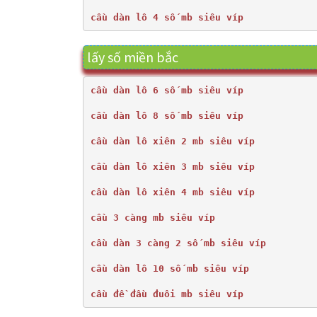
cầu dàn lô 4 số mb siêu víp
lấy số miền bắc
cầu dàn lô 6 số mb siêu víp
cầu dàn lô 8 số mb siêu víp
cầu dàn lô xiên 2 mb siêu víp
cầu dàn lô xiên 3 mb siêu víp
cầu dàn lô xiên 4 mb siêu víp
cầu 3 càng mb siêu víp
cầu dàn 3 càng 2 số mb siêu víp
cầu dàn lô 10 số mb siêu víp
cầu đề đầu đuôi mb siêu víp