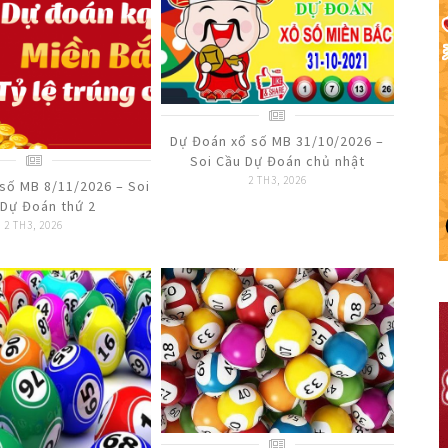
Dự Đoán xổ số MB 31/10/2026 –
Soi Cầu Dự Đoán chủ nhật
2 TH3, 2026
số MB 8/11/2026 – Soi
 Dự Đoán thứ 2
2 TH3, 2026