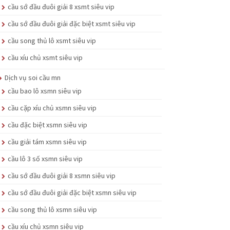
cầu sớ đầu đuôi giải 8 xsmt siêu vip
cầu sớ đầu đuôi giải đặc biệt xsmt siêu vip
cầu song thủ lô xsmt siêu vip
cầu xíu chủ xsmt siêu vip
Dịch vụ soi cầu mn
cầu bao lô xsmn siêu vip
cầu cặp xíu chủ xsmn siêu vip
cầu đặc biệt xsmn siêu vip
cầu giải tám xsmn siêu vip
cầu lô 3 số xsmn siêu vip
cầu sớ đầu đuôi giải 8 xsmn siêu vip
cầu sớ đầu đuôi giải đặc biệt xsmn siêu vip
cầu song thủ lô xsmn siêu vip
cầu xíu chủ xsmn siêu vip