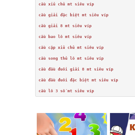
cầu xỉu chủ mt siêu víp
cầu giải đặc biệt mt siêu víp
cầu giải 8 mt siêu víp
cầu bao lô mt siêu víp
cầu cặp xỉu chủ mt siêu víp
cầu song thủ lô mt siêu víp
cầu đầu đuôi giải 8 mt siêu víp
cầu đầu đuôi đặc biệt mt siêu víp
cầu lô 3 số mt siêu víp