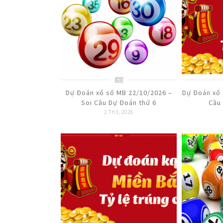
Dự Đoán xổ số MB 22/10/2026 –
Dự Đoán xổ 
Soi Cầu Dự Đoán thứ 6
Cầu
2 TH3, 2026