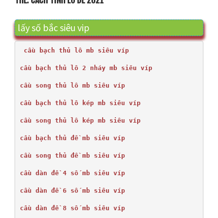
THẺ:
CÁCH TÍNH LÔ ĐỀ 2021
lấy số bắc siêu vip
 cầu bạch thủ lô mb siêu víp
cầu bạch thủ lô 2 nháy mb siêu víp
cầu song thủ lô mb siêu víp
cầu bạch thủ lô kép mb siêu víp
cầu song thủ lô kép mb siêu víp
cầu bạch thủ đề mb siêu víp
cầu song thủ đề mb siêu víp
cầu dàn đề 4 số mb siêu víp
cầu dàn đề 6 số mb siêu víp
cầu dàn đề 8 số mb siêu víp