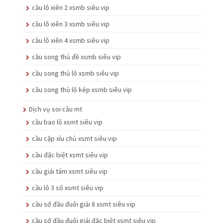
cầu lô xiên 2 xsmb siêu vip
cầu lô xiên 3 xsmb siêu vip
cầu lô xiên 4 xsmb siêu vip
cầu song thủ đề xsmb siêu vip
cầu song thủ lô xsmb siêu vip
cầu song thủ lô kép xsmb siêu vip
Dịch vụ soi cầu mt
cầu bao lô xsmt siêu vip
cầu cặp xíu chủ xsmt siêu vip
cầu đặc biệt xsmt siêu vip
cầu giải tám xsmt siêu vip
cầu lô 3 số xsmt siêu vip
cầu sớ đầu đuôi giải 8 xsmt siêu vip
cầu sớ đầu đuôi giải đặc biệt xsmt siêu vip