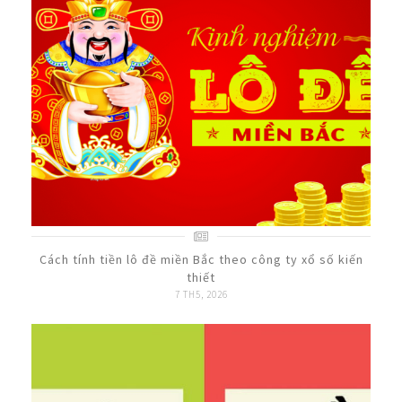
Cách tính tiền lô đề miền Bắc theo công ty xổ số kiến
thiết
7 TH5, 2026