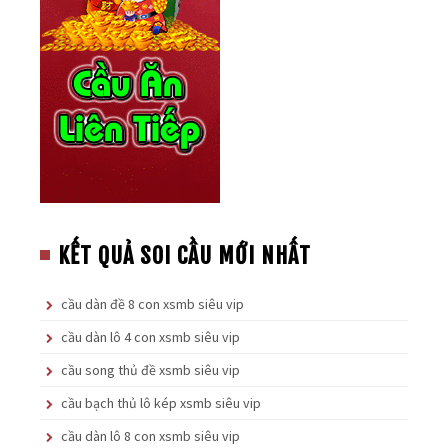
KẾT QUẢ SOI CẦU MỚI NHẤT
cầu dàn đề 8 con xsmb siêu vip
cầu dàn lô 4 con xsmb siêu vip
cầu song thủ đề xsmb siêu vip
cầu bạch thủ lô kép xsmb siêu vip
cầu dàn lô 8 con xsmb siêu vip