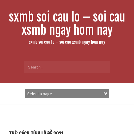
Skip
to
sxmb soi cau lo – soi cau
content
xsmb ngay hom nay
sxmb soi cau lo – soi cau xsmb ngay hom nay
Search
for: