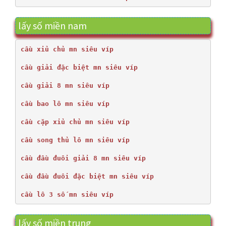
lấy số miền nam
cầu xỉu chủ mn siêu víp
cầu giải đặc biệt mn siêu víp
cầu giải 8 mn siêu víp
cầu bao lô mn siêu víp
cầu cặp xỉu chủ mn siêu víp
cầu song thủ lô mn siêu víp
cầu đầu đuôi giải 8 mn siêu víp
cầu đầu đuôi đặc biệt mn siêu víp
cầu lô 3 số mn siêu víp
lấy số miền trung