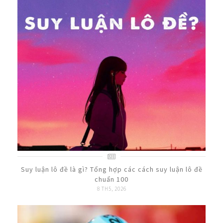
Suy luận lô đề là gì? Tổng hợp các cách suy luận lô đề
chuẩn 100
8 TH5, 2026