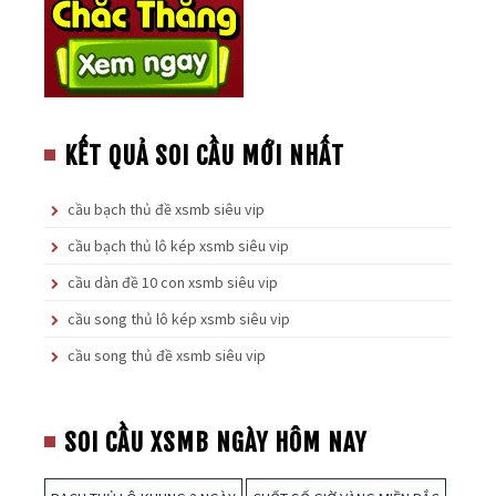
KẾT QUẢ SOI CẦU MỚI NHẤT
cầu bạch thủ đề xsmb siêu vip
cầu bạch thủ lô kép xsmb siêu vip
cầu dàn đề 10 con xsmb siêu vip
cầu song thủ lô kép xsmb siêu vip
cầu song thủ đề xsmb siêu vip
SOI CẦU XSMB NGÀY HÔM NAY