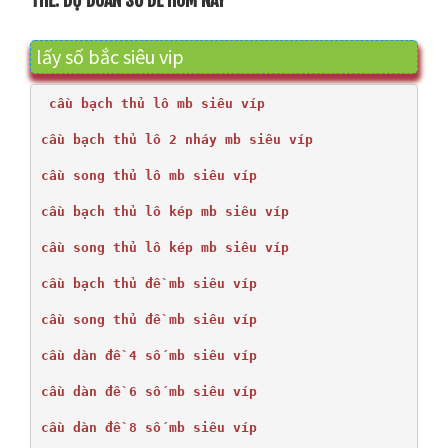
THẺ:
DỰ ĐOÁN SỐ ĐỀ HÔM NAY
lấy số bắc siêu vip
 cầu bạch thủ lô mb siêu víp
cầu bạch thủ lô 2 nháy mb siêu víp
cầu song thủ lô mb siêu víp
cầu bạch thủ lô kép mb siêu víp
cầu song thủ lô kép mb siêu víp
cầu bạch thủ đề mb siêu víp
cầu song thủ đề mb siêu víp
cầu dàn đề 4 số mb siêu víp
cầu dàn đề 6 số mb siêu víp
cầu dàn đề 8 số mb siêu víp