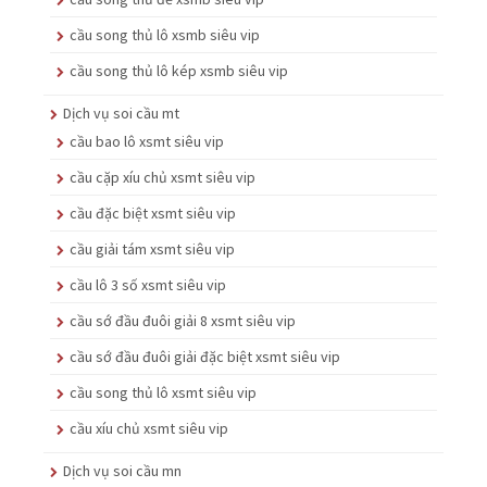
cầu song thủ lô xsmb siêu vip
cầu song thủ lô kép xsmb siêu vip
Dịch vụ soi cầu mt
cầu bao lô xsmt siêu vip
cầu cặp xíu chủ xsmt siêu vip
cầu đặc biệt xsmt siêu vip
cầu giải tám xsmt siêu vip
cầu lô 3 số xsmt siêu vip
cầu sớ đầu đuôi giải 8 xsmt siêu vip
cầu sớ đầu đuôi giải đặc biệt xsmt siêu vip
cầu song thủ lô xsmt siêu vip
cầu xíu chủ xsmt siêu vip
Dịch vụ soi cầu mn