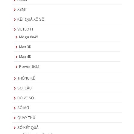
XSMT
KẾT QUẢ XỔ SỐ
VIETLOTT
Mega 6×45
Max 3D
Max 4D
Power 6/55
THỐNG KÊ
SOI CẦU
DÒ VÉ SỐ
SỔ MƠ
QUAY THỬ
SỐ KẾT QUẢ