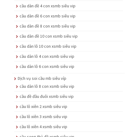
cầu dàn đề 4 con xsmb siêu vip
cầu dàn đề 6 con xsmb siêu vip
cầu dàn đề 8 con xsmb siêu vip
cầu dàn đề 10 con xsmb siêu vip
cầu dàn lô 10 con xsmb siêu vip
cầu dàn lô 4 con xsmb siêu vip
cầu dàn lô 6 con xsmb siêu vip
Dịch vụ soi cầu mb siêu víp
cầu dàn lô 8 con xsmb siêu vip
cầu đề đầu đuôi xsmb siêu vip
cầu lô xiên 2 xsmb siêu vip
cầu lô xiên 3 xsmb siêu vip
cầu lô xiên 4 xsmb siêu vip
cầu song thủ đề xsmb siêu vip