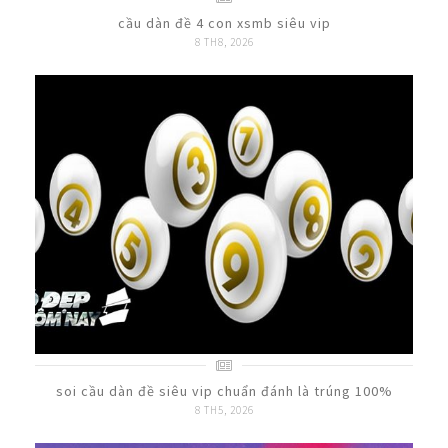
cầu dàn đề 4 con xsmb siêu vip
8 TH8, 2026
soi cầu dàn đề siêu vip chuẩn đánh là trúng 100%
8 TH5, 2026