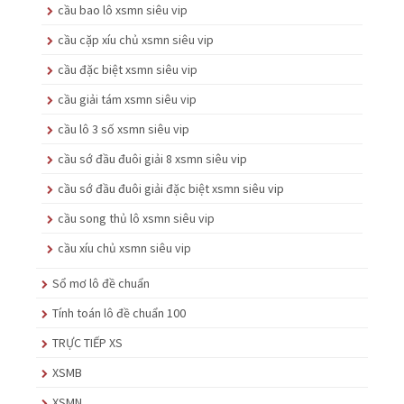
cầu bao lô xsmn siêu vip
cầu cặp xíu chủ xsmn siêu vip
cầu đặc biệt xsmn siêu vip
cầu giải tám xsmn siêu vip
cầu lô 3 số xsmn siêu vip
cầu sớ đầu đuôi giải 8 xsmn siêu vip
cầu sớ đầu đuôi giải đặc biệt xsmn siêu vip
cầu song thủ lô xsmn siêu vip
cầu xíu chủ xsmn siêu vip
Sổ mơ lô đề chuẩn
Tính toán lô đề chuẩn 100
TRỰC TIẾP XS
XSMB
XSMN