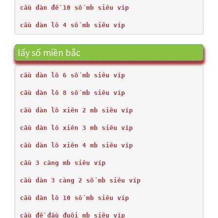
cầu dàn đề 10 số mb siêu víp
cầu dàn lô 4 số mb siêu víp
lấy số miền bắc
cầu dàn lô 6 số mb siêu víp
cầu dàn lô 8 số mb siêu víp
cầu dàn lô xiên 2 mb siêu víp
cầu dàn lô xiên 3 mb siêu víp
cầu dàn lô xiên 4 mb siêu víp
cầu 3 càng mb siêu víp
cầu dàn 3 càng 2 số mb siêu víp
cầu dàn lô 10 số mb siêu víp
cầu đề đầu đuôi mb siêu víp