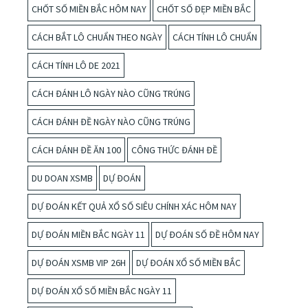
CHỐT SỐ MIỀN BẮC HÔM NAY
CHỐT SỐ ĐẸP MIỀN BẮC
CÁCH BẮT LÔ CHUẨN THEO NGÀY
CÁCH TÍNH LÔ CHUẨN
CÁCH TÍNH LÔ DE 2021
CÁCH ĐÁNH LÔ NGÀY NÀO CŨNG TRÚNG
CÁCH ĐÁNH ĐỀ NGÀY NÀO CŨNG TRÚNG
CÁCH ĐÁNH ĐỀ ĂN 100
CÔNG THỨC ĐÁNH ĐỀ
DU DOAN XSMB
DỰ ĐOÁN
DỰ ĐOÁN KẾT QUẢ XỔ SỐ SIÊU CHÍNH XÁC HÔM NAY
DỰ ĐOÁN MIỀN BẮC NGÀY 11
DỰ ĐOÁN SỐ ĐỀ HÔM NAY
DỰ ĐOÁN XSMB VIP 26H
DỰ ĐOÁN XỔ SỐ MIỀN BẮC
DỰ ĐOÁN XỔ SỐ MIỀN BẮC NGÀY 11