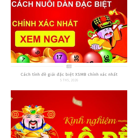
Cách tính đề giải đặc biệt XSMB chính xác nhất
5 TH5, 2026