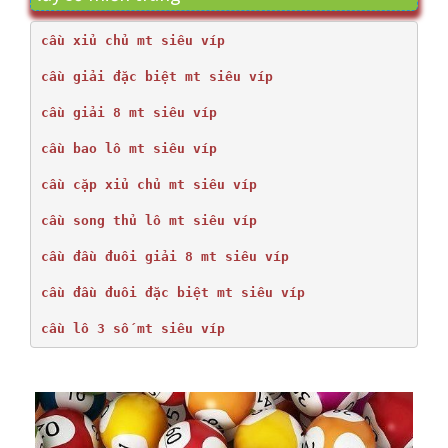
cầu xỉu chủ mt siêu víp
cầu giải đặc biệt mt siêu víp
cầu giải 8 mt siêu víp
cầu bao lô mt siêu víp
cầu cặp xỉu chủ mt siêu víp
cầu song thủ lô mt siêu víp
cầu đầu đuôi giải 8 mt siêu víp
cầu đầu đuôi đặc biệt mt siêu víp
cầu lô 3 số mt siêu víp