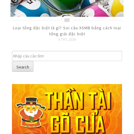
Loại tổng đặc biệt là gì? Soi cầu XSMB bằng cách loại
tổng giải đặc biệt
5 TH5, 2026
Search