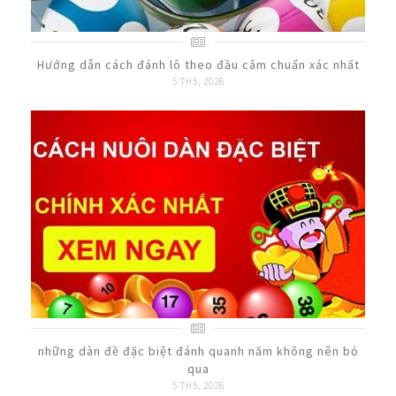
Hướng dẫn cách đánh lô theo đầu câm chuẩn xác nhất
5 TH5, 2026
những dàn đề đặc biệt đánh quanh năm không nên bỏ
qua
5 TH5, 2026