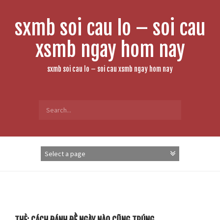
Skip
to
sxmb soi cau lo – soi cau
content
xsmb ngay hom nay
sxmb soi cau lo – soi cau xsmb ngay hom nay
Search
for: