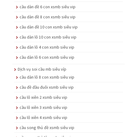
cầu dàn đề 6 con xsmb siêu vip
cầu dàn đề 8 con xsmb siêu vip
cầu dàn đề 10 con xsmb siêu vip
cầu dàn lô 10 con xsmb siêu vip
cầu dàn lô 4 con xsmb siêu vip
cầu dàn lô 6 con xsmb siêu vip
Dịch vụ soi cầu mb siêu víp
cầu dàn lô 8 con xsmb siêu vip
cầu đề đầu đuôi xsmb siêu vip
cầu lô xiên 2 xsmb siêu vip
cầu lô xiên 3 xsmb siêu vip
cầu lô xiên 4 xsmb siêu vip
cầu song thủ đề xsmb siêu vip