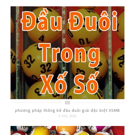
phương pháp thống kê đầu đuôi giải đặc biệt XSMB
5 TH5, 2026