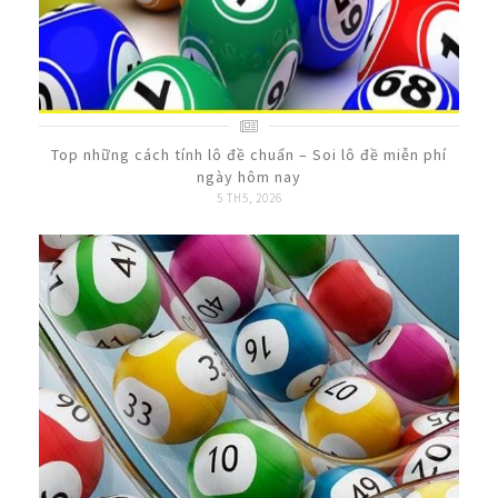
Top những cách tính lô đề chuẩn – Soi lô đề miễn phí
ngày hôm nay
5 TH5, 2026