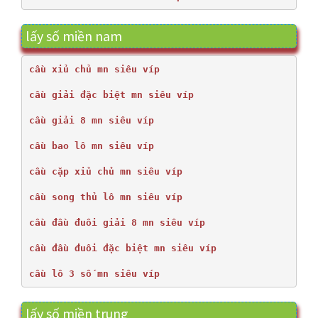
lấy số miền nam
cầu xỉu chủ mn siêu víp
cầu giải đặc biệt mn siêu víp
cầu giải 8 mn siêu víp
cầu bao lô mn siêu víp
cầu cặp xỉu chủ mn siêu víp
cầu song thủ lô mn siêu víp
cầu đầu đuôi giải 8 mn siêu víp
cầu đầu đuôi đặc biệt mn siêu víp
cầu lô 3 số mn siêu víp
lấy số miền trung