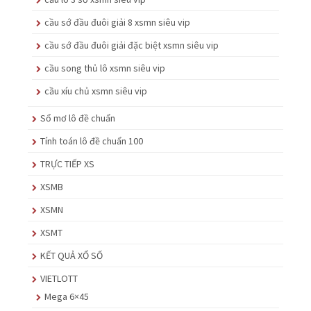
cầu sớ đầu đuôi giải 8 xsmn siêu vip
cầu sớ đầu đuôi giải đặc biệt xsmn siêu vip
cầu song thủ lô xsmn siêu vip
cầu xíu chủ xsmn siêu vip
Sổ mơ lô đề chuẩn
Tính toán lô đề chuẩn 100
TRỰC TIẾP XS
XSMB
XSMN
XSMT
KẾT QUẢ XỔ SỐ
VIETLOTT
Mega 6×45