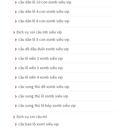
cầu dàn lô 10 con xsmb siêu vip
cầu dàn lô 4 con xsmb siêu vip
cầu dàn lô 6 con xsmb siêu vip
Dịch vụ soi cầu mb siêu víp
cầu dàn lô 8 con xsmb siêu vip
cầu đề đầu đuôi xsmb siêu vip
cầu lô xiên 2 xsmb siêu vip
cầu lô xiên 3 xsmb siêu vip
cầu lô xiên 4 xsmb siêu vip
cầu song thủ đề xsmb siêu vip
cầu song thủ lô xsmb siêu vip
cầu song thủ lô kép xsmb siêu vip
Dịch vụ soi cầu mt
cầu bao lô xsmt siêu vip