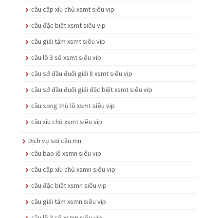
cầu cặp xíu chủ xsmt siêu vip
cầu đặc biệt xsmt siêu vip
cầu giải tám xsmt siêu vip
cầu lô 3 số xsmt siêu vip
cầu sớ đầu đuôi giải 8 xsmt siêu vip
cầu sớ đầu đuôi giải đặc biệt xsmt siêu vip
cầu song thủ lô xsmt siêu vip
cầu xíu chủ xsmt siêu vip
Dịch vụ soi cầu mn
cầu bao lô xsmn siêu vip
cầu cặp xíu chủ xsmn siêu vip
cầu đặc biệt xsmn siêu vip
cầu giải tám xsmn siêu vip
cầu lô 3 số xsmn siêu vip