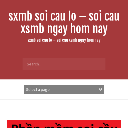
Skip
to
sxmb soi cau lo – soi cau
content
xsmb ngay hom nay
sxmb soi cau lo – soi cau xsmb ngay hom nay
Search
for: