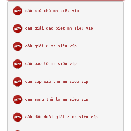
cầu xỉu chủ mn siêu víp
cầu giải đặc biệt mn siêu víp
cầu giải 8 mn siêu víp
cầu bao lô mn siêu víp
cầu cặp xỉu chủ mn siêu víp
cầu song thủ lô mn siêu víp
cầu đầu đuôi giải 8 mn siêu víp