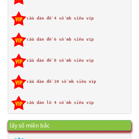
cầu dàn đề 4 số mb siêu víp
cầu dàn đề 6 số mb siêu víp
cầu dàn đề 8 số mb siêu víp
cầu dàn đề 10 số mb siêu víp
cầu dàn lô 4 số mb siêu víp
lấy số miền bắc