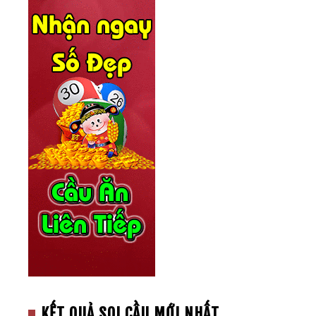
KẾT QUẢ SOI CẦU MỚI NHẤT