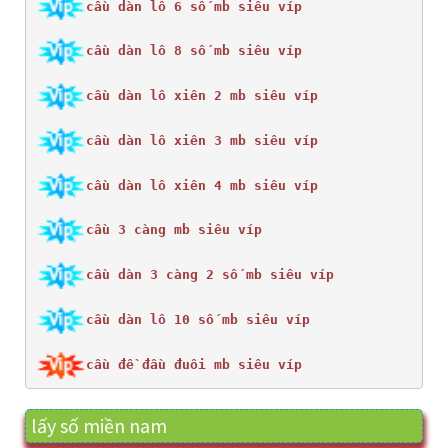
cầu dàn lô 6 số mb siêu víp
cầu dàn lô 8 số mb siêu víp
cầu dàn lô xiên 2 mb siêu víp
cầu dàn lô xiên 3 mb siêu víp
cầu dàn lô xiên 4 mb siêu víp
cầu 3 càng mb siêu víp
cầu dàn 3 càng 2 số mb siêu víp
cầu dàn lô 10 số mb siêu víp
cầu đề đầu đuôi mb siêu víp
lấy số miền nam