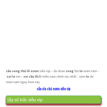
cầu
song
thủ
lô
xsmn
siêu vip – du doan
song
thu
lo
mien nam –
soi
lo
mn –
soi
cầu
lô
đề miền nam chinh xác nhất – xem
lo
de
mien nam ngay hom nay
cầu xíu chủ xsmn siêu vip
lấy số bắc siêu vip