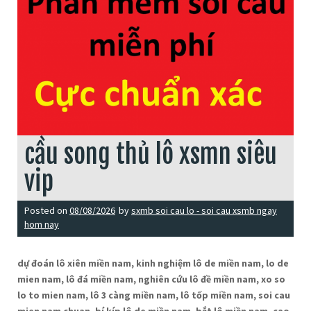
cầu song thủ lô xsmn siêu
vip
Posted on
08/08/2026
by
sxmb soi cau lo - soi cau xsmb ngay
hom nay
dự đoán lô xiên miền nam, kinh nghiệm lô de miền nam, lo de
mien nam, lô đá miền nam, nghiên cứu lô đề miền nam, xo so
lo to mien nam, lô 3 càng miền nam, lô tốp miền nam, soi cau