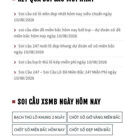
Soi cầu số lô xiên đẹp nhất hôm nay siêu chuẩn ngày
10/08/2026
soi cầu dàn đề miền bắc hôm nay bất bại – dự đoán số đề
miền bắc hôm nay ngày 10/08/2026
Soi cầu 247 nuôi lô đẹp khung dự đoán xổ số miền bắc
ngày 10/08/2026
Soi cầu bạch thủ lô kép miễn phí ngày 10/08/2026
Soi Cầu 247 – Soi Cầu Lô Đề Miền Bắc 247 Miễn Phí ngày
10/08/2026
SOI CẦU XSMB NGÀY HÔM NAY
BẠCH THỦ LÔ KHUNG 2 NGÀY
CHỐT SỐ GIỜ VÀNG MIỀN BẮC
CHỐT SỐ MIỀN BẮC HÔM NAY
CHỐT SỐ ĐẸP MIỀN BẮC