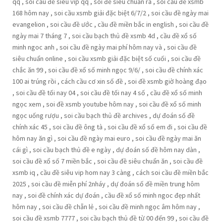
qq , soi cầu đề siêu víp qq , soi đề siêu chuẩn ra , soi cầu đề xsmb
168 hôm nay , soi cầu xsmb giải đặc biệt 6/7/2 , soi cầu đề ngày mai
evangelion , soi cầu đề ước , cầu đề miền bắc in english , soi cầu đề
ngày mai 7 tháng 7 , soi cầu bạch thủ đề xsmb 4d , cầu đề xổ số
minh ngoc anh , soi cầu đề ngày mai phí hôm nay và , soi cầu đề
siêu chuẩn online , soi cầu xsmb giải đặc biệt số cuối , soi cầu đề
chắc ăn 99 , soi cầu đề xổ số minh ngọc 9/6/ , soi cầu đề chính xác
100 ai trúng rồi , cách cầu cơ xin số đề , soi đề xsmb giờ hoàng đạo
, soi cầu đề tối nay 04 , soi cầu đề tối nay 4 số , cầu đề xổ số minh
ngọc xem , soi đề xsmb youtube hôm nay , soi cầu đề xổ số minh
ngọc uống rượu , soi cầu bạch thủ đề archives , dự đoán số đề
chính xác 45 , soi cầu đề ông tà , soi cầu đề xổ số em đi , soi cầu đề
hôm nay ăn gì , soi cầu đề ngày mai euro , soi cầu đề ngày mai ăn
cái gì , soi cầu bạch thủ đề e ngày , dự đoán số đề hôm nay dàn ,
soi cầu đề xổ số 7 miền bắc , soi cầu đề siêu chuẩn ăn , soi cầu đề
xsmb iq , cầu đề siêu vip hom nay 3 càng , cách soi cầu đề miền bắc
2025 , soi cầu đề miễn phí 2nháy , dự đoán số đề miền trung hôm
nay , soi đề chính xác dự đoán , cầu đề xổ số minh ngoc đẹp nhất
hôm nay , soi cầu đề chẵn lẻ , soi cầu đề minh ngọc âm hôm nay ,
soi cầu đề xsmb 7777 , soi cầu bạch thủ đề từ 00 đến 99 , soi cầu đề