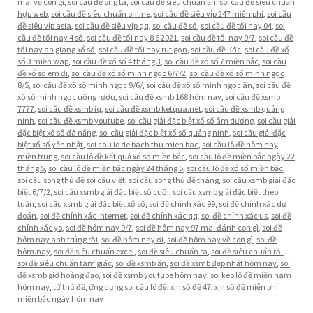
mai về con gì
,
soi cầu đề ông tà
,
soi cầu đề siêu chuẩn ăn
,
soi cầu đề siêu chuẩn
hợp web
,
soi cầu đề siêu chuẩn online
,
soi cầu đề siêu víp 247 miễn phí
,
soi cầu
đề siêu víp asia
,
soi cầu đề siêu víp qq
,
soi cầu đề số
,
soi cầu đề tối nay 04
,
soi
cầu đề tối nay 4 số
,
soi cầu đề tối nay 8 6 2021
,
soi cầu đề tối nay 9/7
,
soi cầu đề
tối nay an giang xổ số
,
soi cầu đề tối nay rut gọn
,
soi cầu đề ước
,
soi cầu đề xổ
số 3 miền wap
,
soi cầu đề xổ số 4 tháng 3
,
soi cầu đề xổ số 7 miền bắc
,
soi cầu
đề xổ số em đi
,
soi cầu đề xổ số minh ngọc 6/7/2
,
soi cầu đề xổ số minh ngọc
8/5
,
soi cầu đề xổ số minh ngọc 9/6/
,
soi cầu đề xổ số minh ngọc ân
,
soi cầu đề
xổ số minh ngọc uống rượu
,
soi cầu đề xsmb 168 hôm nay
,
soi cầu đề xsmb
7777
,
soi cầu đề xsmb iq
,
soi cầu đề xsmb ketqua.net
,
soi cầu đề xsmb quảng
ninh
,
soi cầu đề xsmb youtube
,
soi cầu giải đặc biệt xổ số âm dương
,
soi cầu giải
đặc biệt xổ số đà nẵng
,
soi cầu giải đặc biệt xổ số quảng ninh
,
soi cầu giải đặc
biệt xổ số yên nhật
,
soi cau lo de bach thu mien bac
,
soi cầu lô đề hôm nay
miền trung
,
soi cầu lô đề kết quả xổ số miền bắc
,
soi cầu lô đề miền bắc ngày 22
tháng 5
,
soi cầu lô đề miền bắc ngày 24 tháng 5
,
soi cầu lô đề xổ số miền bắc
,
soi cầu song thủ đề soi cầu việt
,
soi cầu song thủ đề tháng
,
soi cầu xsmb giải đặc
biệt 6/7/2
,
soi cầu xsmb giải đặc biệt số cuối
,
soi cầu xsmb giải đặc biệt theo
tuần
,
soi cầu xsmb giải đặc biệt xổ số
,
soi đề chính xác 99
,
soi đề chính xác dự
đoán
,
soi đề chính xác internet
,
soi đề chính xác qq
,
soi đề chính xác us
,
soi đề
chính xác yo
,
soi đề hôm nay 9/7
,
soi đề hôm nay 97 mai đánh con gì
,
soi đề
hôm nay anh trúng rồi
,
soi đề hôm nay ơi
,
soi đề hôm nay về con gì
,
soi đề
hôm.nay
,
soi đề siêu chuẩn excel
,
soi đề siêu chuẩn ra
,
soi đề siêu chuẩn rồi
,
soi đề siêu chuẩn tam giác
,
soi đề xsmb ăn
,
soi đề xsmb đẹp nhất hôm nay
,
soi
đề xsmb giờ hoàng đạo
,
soi đề xsmb youtube hôm nay
,
soi kèo lô đề miền nam
hôm nay
,
tứ thủ đề
,
ứng dụng soi cầu lô đề
,
xin số đề 47
,
xin số đề miễn phí
miền bắc ngày hôm nay