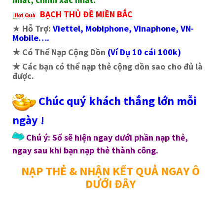
BẠCH THỦ ĐỀ MIỀN BẮC
★
Hỗ Trợ:
Viettel, Mobiphone, Vinaphone, VN-
Mobile….
★
Có Thể Nạp Cộng Dồn
(Ví Dụ 10 cái 100k)
★
Các bạn có thể nạp thẻ cộng dồn sao cho đủ là
được.
Chúc quý khách thắng lớn mỗi
ngày !
Chú ý: Số sẽ hiện ngay dưới phần nạp thẻ,
ngay sau khi bạn nạp thẻ thành công.
NẠP THẺ & NHẬN KẾT QUẢ NGAY Ô
DƯỚI ĐÂY