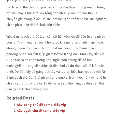
Đánh bạch thủ đề đương nhiên không thể thiếu những mẹo, những
típ siêu hay. Chúng tôi đã tổng hợp nhiều ý kiến từ cao thủ và
chuyên gia trong lô đề. Để anh em tích góp thêm nhiều kinh nghiệm,
chinh phục dàn đề bất bại siêu đỉnh:
Việc đánh bạch thủ đề luôn cần số tiền vốn lớn để đầu tư cho nhiều
con lô. Tuy nhiên, nếu bạn không có khả năng tài chính mạnh hoặc
không muốn chi nhiều. Thì tốt nhất nên vận dụng thêm nhiều
phương pháp soi cầu giúp giảm bớt lô trong dàn. Như vậy, dàn đề
được tạo ra sẽ chất lượng hơn, ngắn hơn nhưng dễ nổ hơn.
Kinh nghiệm trong việc đánh lô đề, chơi và dự đoán xổ số luôn cần
thiết. Do đó, hãy cố gắng tích lũy và rút ra nhiều bài học sau mỗi lần
đánh bạch thủ đề. Chơi nhiều cũng giúp anh em học hỏi tay nghề từ
nhiều cao thủ trong giới. Từ đó nâng cao khả năng và đưa bản thân
đến gần với chiến thắng hơn.
Related Posts:
cầu song thủ đề xsmb siêu vip
cầu bạch thủ lô xsmb siêu vip