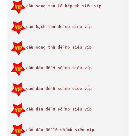
cầu song thủ lô kép mb siêu víp
cầu bạch thủ đề mb siêu víp
cầu song thủ đề mb siêu víp
cầu dàn đề 4 số mb siêu víp
cầu dàn đề 6 số mb siêu víp
cầu dàn đề 8 số mb siêu víp
cầu dàn đề 10 số mb siêu víp