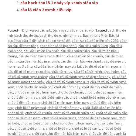
cầu bạch thủ lô 2 nháy víp xsmb siêu vip
cầu lô xiên 2 xsmb siêu vip
Posted in
Dịch vụ soi cầu mb
,
Dịch vụ soi cầu mb siêu víp
Tagged
bach thu de
mb
,
bach thu de vip
,
bach thu de xsmb hom nay
,
Bạch thủ lô Miền Bắc
,
bí
quyết soi cầu lô đề
,
cách cầu cơ xin số đề
,
cách soi cầu đề miền bắc 2020
,
cách
soi cầu đề theo tổng
,
cách tính lô đề bạch thủ
,
cầu đề 3 miền 2020
,
cầu đề 3
miền app
,
cầu đề 3 miền êm nhất
,
cầu đề 3 miền tuần
,
cầu đề miền bắc 1
tháng
,
cầu đề miền bắc âm đại thánh
,
cầu đề miền bắc chuẩn
,
cầu đề miền
bắc in
,
cầu đề miền bắc in english
,
cầu đề miền bắc yên thành
,
cầu đề siêu vip
hom nay 3 càng
,
cầu đề siêu vip hôm nay gia lai
,
cầu đề xổ số minh ngoc anh
,
cầu đề xổ số minh ngoc đẹp nhất hôm nay
,
cầu đề xổ số minh ngoc index
,
cầu
đề xổ số minh ngoc không
,
cầu đề xổ số minh ngoc số đẹp hôm nay
,
cầu đề xổ
số minh ngoc theo ngày
,
cầu đề xổ số minh ngoc u19
,
cầu đề xổ số minh ngọc
xem
,
chốt đề chuẩn miễn phí
,
chốt đề hôm nay
,
chốt đề mb
,
chốt đề miền
bắc
,
chốt đề miền bắc hôm nay
,
chốt lô đề chuẩn
,
chốt lô đề đẹp ngày mai
,
chốt lô đề hôm nay
,
chốt lô đề miền bắc chuẩn
,
chốt lô đề miền bắc hôm nay
,
chốt lô đề miền nam
,
chốt lô đề miền nam hôm nay
,
chốt lô đề ngày hôm
nay
,
chốt lô đề ngày mai
,
chốt lô đề về hôm nay
,
chốt lô đề xổ số miền bắc
,
chốt số đề
,
chốt số đề chuẩn
,
chốt số đề chuẩn miễn phí
,
chốt số đề miền bắc
,
chốt số đề miền nam
,
chốt số đề miền trung
,
chốt số đề ngày hôm nay
,
chốt
số lô đề
,
chốt số lô đề chuẩn
,
chốt số lô đề mb hôm nay
,
chốt số lô đề miền
bắc
,
chốt số lô đề online
,
chốt số lô đề vip
,
chốt số lô đề xsmb
,
chốt số lô đề
xsmb hôm nay
,
chốt song thủ đề miền bắc hôm nay
,
chốt vấn đề tiếng anh là