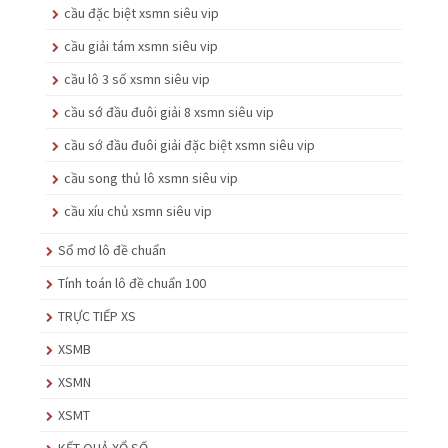
cầu đặc biệt xsmn siêu vip
cầu giải tám xsmn siêu vip
cầu lô 3 số xsmn siêu vip
cầu sớ đầu đuôi giải 8 xsmn siêu vip
cầu sớ đầu đuôi giải đặc biệt xsmn siêu vip
cầu song thủ lô xsmn siêu vip
cầu xíu chủ xsmn siêu vip
Sổ mơ lô đề chuẩn
Tính toán lô đề chuẩn 100
TRỰC TIẾP XS
XSMB
XSMN
XSMT
KẾT QUẢ XỔ SỐ