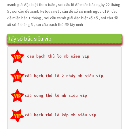
xsmb giải đặc biệt theo tuần , soi cầu lô đề miền bắc ngày 22 tháng
5 , soi cầu đề xsmb ketqua.net , cầu đề xổ số minh ngoc u19 , cầu
đề miền bắc 1 tháng , soi cầu xsmb giải đặc biệt xổ số , soi cầu đề
xổ số 4 tháng 3 , soi cầu bạch thủ đề tây ninh
lấy số bắc siêu vip
 cầu bạch thủ lô mb siêu víp
cầu bạch thủ lô 2 nháy mb siêu víp
cầu song thủ lô mb siêu víp
cầu bạch thủ lô kép mb siêu víp