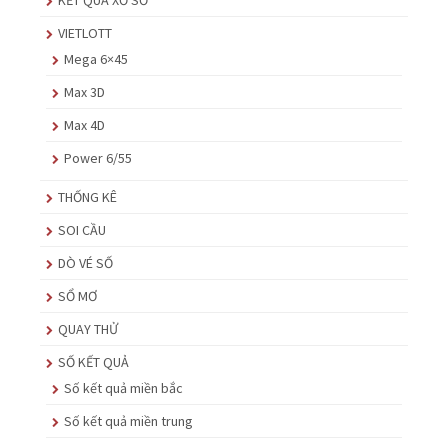
VIETLOTT
Mega 6×45
Max 3D
Max 4D
Power 6/55
THỐNG KÊ
SOI CẦU
DÒ VÉ SỐ
SỔ MƠ
QUAY THỬ
SỐ KẾT QUẢ
Số kết quả miền bắc
Số kết quả miền trung