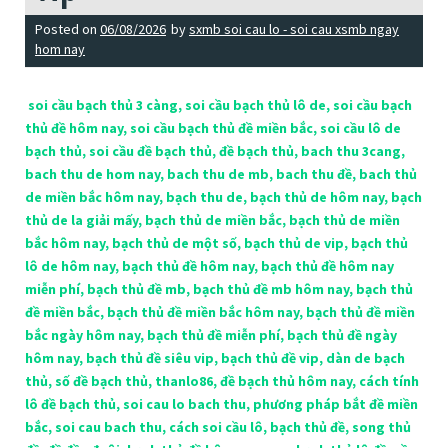
Posted on
06/08/2026
by
sxmb soi cau lo - soi cau xsmb ngay
hom nay
soi cầu bạch thủ 3 càng, soi cầu bạch thủ lô de, soi cầu bạch
thủ đề hôm nay, soi cầu bạch thủ đề miền bắc, soi cầu lô de
bạch thủ, soi cầu đề bạch thủ, đề bạch thủ, bach thu 3cang,
bach thu de hom nay, bach thu de mb, bach thu đề, bach thủ
de miền bắc hôm nay, bạch thu de, bạch thủ de hôm nay, bạch
thủ de la giải mấy, bạch thủ de miền bắc, bạch thủ de miền
bắc hôm nay, bạch thủ de một số, bạch thủ de vip, bạch thủ
lô de hôm nay, bạch thủ đề hôm nay, bạch thủ đề hôm nay
miễn phí, bạch thủ đề mb, bạch thủ đề mb hôm nay, bạch thủ
đề miền bắc, bạch thủ đề miền bắc hôm nay, bạch thủ đề miền
bắc ngày hôm nay, bạch thủ đề miễn phí, bạch thủ đề ngày
hôm nay, bạch thủ đề siêu vip, bạch thủ đề vip, dàn de bạch
thủ, số đề bạch thủ, thanlo86, đề bạch thủ hôm nay, cách tính
lô đề bạch thủ, soi cau lo bach thu, phương pháp bắt đề miền
bắc, soi cau bach thu, cách soi cầu lô, bạch thủ đề, song thủ