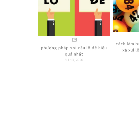
cách làm b
phương pháp soi cầu lô đề hiệu
xả xui 
quả nhất
8 TH3, 2026