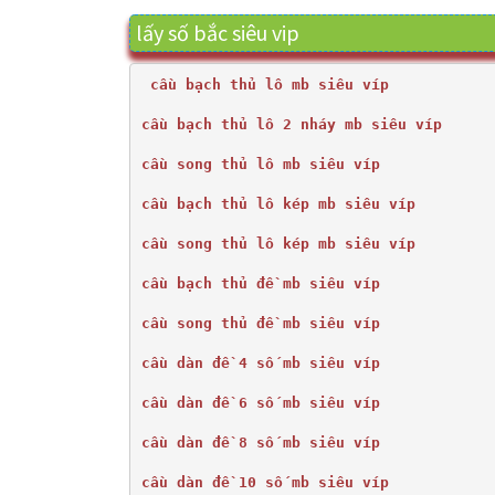
lấy số bắc siêu vip
 cầu bạch thủ lô mb siêu víp
cầu bạch thủ lô 2 nháy mb siêu víp
cầu song thủ lô mb siêu víp
cầu bạch thủ lô kép mb siêu víp
cầu song thủ lô kép mb siêu víp
cầu bạch thủ đề mb siêu víp
cầu song thủ đề mb siêu víp
cầu dàn đề 4 số mb siêu víp
cầu dàn đề 6 số mb siêu víp
cầu dàn đề 8 số mb siêu víp
cầu dàn đề 10 số mb siêu víp