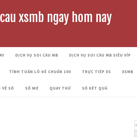
i cau xsmb ngay hom nay
AY
DỊCH VỤ SOI CẦU MB
DỊCH VỤ SOI CẦU MB SIÊU VÍP
TÍNH TOÁN LÔ ĐỀ CHUẨN 100
TRỰC TIẾP XS
XSMB
 VÉ SỐ
SỔ MƠ
QUAY THỬ
SỐ KẾT QUẢ