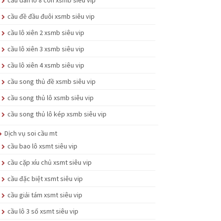
cầu đề đầu đuôi xsmb siêu vip
cầu lô xiên 2 xsmb siêu vip
cầu lô xiên 3 xsmb siêu vip
cầu lô xiên 4 xsmb siêu vip
cầu song thủ đề xsmb siêu vip
cầu song thủ lô xsmb siêu vip
cầu song thủ lô kép xsmb siêu vip
Dịch vụ soi cầu mt
cầu bao lô xsmt siêu vip
cầu cặp xíu chủ xsmt siêu vip
cầu đặc biệt xsmt siêu vip
cầu giải tám xsmt siêu vip
cầu lô 3 số xsmt siêu vip