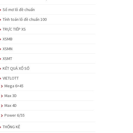
Sổ mơ lô đề chuẩn
Tính toán lô đề chuẩn 100
TRỰC TIẾP XS
XSMB
XSMN
XSMT
KẾT QUẢ XỔ SỐ
VIETLOTT
Mega 6×45
Max 3D
Max 4D
Power 6/55
THỐNG KÊ