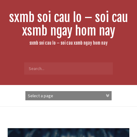
Skip
to
sxmb soi cau lo – soi cau
content
xsmb ngay hom nay
sxmb soi cau lo – soi cau xsmb ngay hom nay
Search
for: