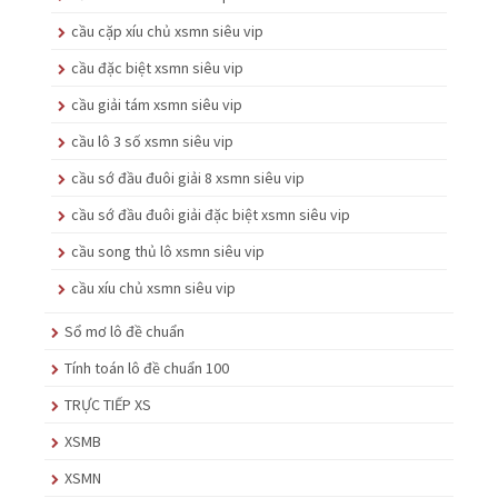
cầu cặp xíu chủ xsmn siêu vip
cầu đặc biệt xsmn siêu vip
cầu giải tám xsmn siêu vip
cầu lô 3 số xsmn siêu vip
cầu sớ đầu đuôi giải 8 xsmn siêu vip
cầu sớ đầu đuôi giải đặc biệt xsmn siêu vip
cầu song thủ lô xsmn siêu vip
cầu xíu chủ xsmn siêu vip
Sổ mơ lô đề chuẩn
Tính toán lô đề chuẩn 100
TRỰC TIẾP XS
XSMB
XSMN