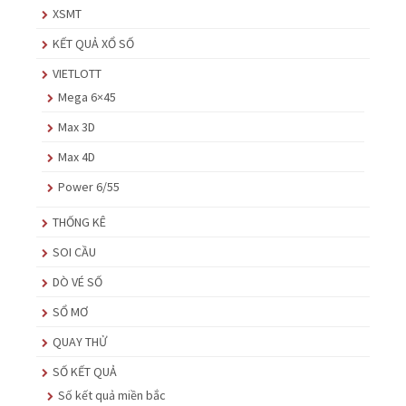
XSMT
KẾT QUẢ XỔ SỐ
VIETLOTT
Mega 6×45
Max 3D
Max 4D
Power 6/55
THỐNG KÊ
SOI CẦU
DÒ VÉ SỐ
SỔ MƠ
QUAY THỬ
SỐ KẾT QUẢ
Số kết quả miền bắc