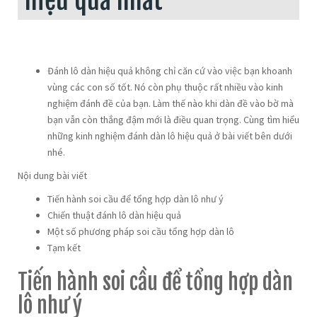
hiệu quả nhất
View
Đánh lô dàn hiệu quả không chỉ căn cứ vào việc bạn khoanh
Larger
vùng các con số tốt. Nó còn phụ thuộc rất nhiều vào kinh
Imag
nghiệm đánh đề của bạn. Làm thế nào khi dàn đề vào bờ mà
bạn vẫn còn thắng đậm mới là điều quan trọng. Cùng tìm hiểu
những kinh nghiệm đánh dàn lô hiệu quả ở bài viết bên dưới
nhé.
Nội dung bài viết
Tiến hành soi cầu để tổng hợp dàn lô như ý
Chiến thuật đánh lô dàn hiệu quả
Một số phương pháp soi cầu tổng hợp dàn lô
Tạm kết
Tiến hành soi cầu để tổng hợp dàn
lô như ý