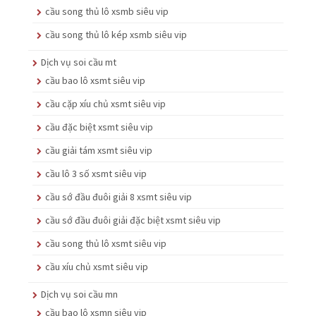
cầu song thủ lô xsmb siêu vip
cầu song thủ lô kép xsmb siêu vip
Dịch vụ soi cầu mt
cầu bao lô xsmt siêu vip
cầu cặp xíu chủ xsmt siêu vip
cầu đặc biệt xsmt siêu vip
cầu giải tám xsmt siêu vip
cầu lô 3 số xsmt siêu vip
cầu sớ đầu đuôi giải 8 xsmt siêu vip
cầu sớ đầu đuôi giải đặc biệt xsmt siêu vip
cầu song thủ lô xsmt siêu vip
cầu xíu chủ xsmt siêu vip
Dịch vụ soi cầu mn
cầu bao lô xsmn siêu vip