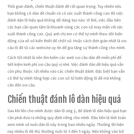
Thời gian đánh, chiến thuật đánh đề rất quan trọng. Tuy nhiên nếu
bạn không có dàn đề chuẩn và có xác suất thành công cao thì việc
đánh dàn lô hiệu quả không dễ dàng tẹo nào. Vì thế, việc đầu tiên
các bạn cần quan tâm là khoanh vùng các con số may mắn với xác
suất thành công cao. Quý anh chị em có thể tự mình theo dõi biến
động của xổ số kiến thiết để chốt số. Hoặc cách đơn giản nhất là soi
cầu lô đề từ các website uy tín để gia tăng sự thành công cho mình.
Cách tốt nhất là nên tìm kiếm các web soi cầu dàn đề miễn phí để
tiết kiệm kinh phí soi cầu quý vị nhé. Việc đánh dàn đề hiệu quả vẫn
còn phụ thuộc rất nhiều vào các chiến thuật đánh. Đặc biệt bạn vẫn
có thể tự mình tổng hợp các con số từ biến động lô đề mà không
cần đến soi cầu.
Chiến thuật đánh lô dàn hiệu quả
Sau khi lên cho mình được dàn lô ưng ý, để đánh lô dàn hiệu quả bạn
cần phải đưa ra những quy định riêng cho mình. Đầu tiên là tính toán
xem mình sẽ nuôi dàn lô này trong bao nhiêu ngày. Thường thì hiện
nay nhiều lô đề thủ thường nuôi từ 3 đến 5 ngày. Nếu không vào bờ