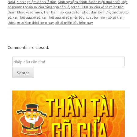
NAM
,
Kinh nghiệm đánh lô dàn
,
Kinh nghiệm đánh lô dàn hiệu quả nhất
,
Một
số phương pháp soi cầu tổng hợp dàn lô
,
soi cau 888
,
soi cầu xổ số miền bắc
,
tham khao xo so mien
,
Tiến hành soi cầu để tổng hợp dàn lô như ý
,
trực tiếp xổ
số
,
xem kết quả xổ số
,
xem kết quả xổ số miền bắc
,
xo so ba mien
,
xổ số kien
thiet
,
xo so kien thiet hom nay
,
xổ số miền bắc hôm nay
Comments are closed.
Search