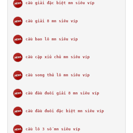
cầu giải đặc biệt mn siêu víp
cầu giải 8 mn siêu víp
cầu bao lô mn siêu víp
cầu cặp xỉu chủ mn siêu víp
cầu song thủ lô mn siêu víp
cầu đầu đuôi giải 8 mn siêu víp
cầu đầu đuôi đặc biệt mn siêu víp
cầu lô 3 số mn siêu víp