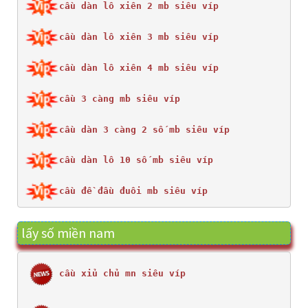
cầu dàn lô xiên 2 mb siêu víp
cầu dàn lô xiên 3 mb siêu víp
cầu dàn lô xiên 4 mb siêu víp
cầu 3 càng mb siêu víp
cầu dàn 3 càng 2 số mb siêu víp
cầu dàn lô 10 số mb siêu víp
cầu đề đầu đuôi mb siêu víp
lấy số miền nam
cầu xỉu chủ mn siêu víp