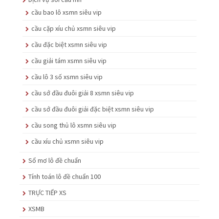
cầu bao lô xsmn siêu vip
cầu cặp xíu chủ xsmn siêu vip
cầu đặc biệt xsmn siêu vip
cầu giải tám xsmn siêu vip
cầu lô 3 số xsmn siêu vip
cầu sớ đầu đuôi giải 8 xsmn siêu vip
cầu sớ đầu đuôi giải đặc biệt xsmn siêu vip
cầu song thủ lô xsmn siêu vip
cầu xíu chủ xsmn siêu vip
Sổ mơ lô đề chuẩn
Tính toán lô đề chuẩn 100
TRỰC TIẾP XS
XSMB