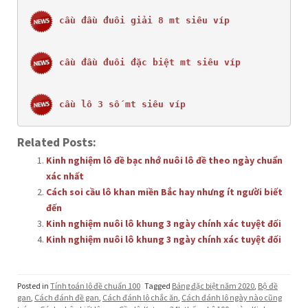
cầu đầu đuôi giải 8 mt siêu víp
cầu đầu đuôi đặc biệt mt siêu víp
cầu lô 3 số mt siêu víp
Related Posts:
Kinh nghiệm lô đề bạc nhớ nuôi lô đề theo ngày chuẩn
xác nhất
Cách soi cầu lô khan miền Bắc hay nhưng ít người biết
đến
Kinh nghiệm nuôi lô khung 3 ngày chính xác tuyệt đối
Kinh nghiệm nuôi lô khung 3 ngày chính xác tuyệt đối
Posted in
Tính toán lô đề chuẩn 100
Tagged
Bảng đặc biệt năm 2020
,
Bộ đề
gan
,
Cách đánh đề gan
,
Cách đánh lô chắc ăn
,
Cách đánh lô ngày nào cũng