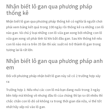
Nhận biết lô gan qua phương pháp
thống kê
Nhận biết lô gan qua phương pháp thống kê có nghĩa là người chơi
phải xem bảng kết quả trong 100 ngày rồi thống kê ra những con lô
nào gan. Và chú ý loại những con lô vừa gan xong bởi những con lô
vừa gan xong sẽ phải tính từ khi bắt đầu gan. Sau khi thống kê nếu
con lô nào mà ra trên 35 lần thì xác suất nó trở thành lô gan trong
tương lai là rất lớn.
Nhận biết lô gan qua phương pháp anh
em
Đối với phương pháp nhận biết lô gan này sẽ có 2 trường hợp xảy
ra:
Trường hợp 1: Nếu như các con lô mà bạn đang nuôi trong 3 ngày
liên tiếp mà không về nhưng đầu lô của chúng thì lại ra rất nhiều thì
chắc chắn con lô đó sẽ không ra trong thời gian dài nữa, vì thế tốt
nhất hãy xếp nó vào lô gan.