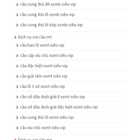
cầu song thủ đề xsmb siêu vip
cầu song thủ lô xsmb siêu vip
cầu song thủ lô kép xsmb siêu vip
Dịch vụ soi cầu mt
cầu bao lô xsmt siêu vip
cầu cặp xíu chủ xsmt siêu vip
cầu đặc biệt xsmt siêu vip
cầu giải tám xsmt siêu vip
cầu lô 3 số xsmt siêu vip
cầu sớ đầu đuôi giải 8 xsmt siêu vip
cầu sớ đầu đuôi giải đặc biệt xsmt siêu vip
cầu song thủ lô xsmt siêu vip
cầu xíu chủ xsmt siêu vip
Dịch vụ soi cầu mn