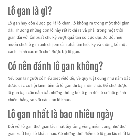
Lô gan là gì?
Lô gan hay còn được gọi là lô khan, lô không ra trong một thời gian
dài. Thường những con lô này rất ít khi ra và phải trong một thời
gian dài với tần xuất chu kỳ vượt quá tần số cực đại. Do đó, nếu
muốn chơi lô gan anh chị em cần phải tìm hiểu kỹ và thống kê một
cách chính xác mới chơi được bộ lô gan.
Có nên đánh lô gan không?
Nếu bạn là người có hiểu biết vềlô đề, về quy luật cũng như nắm bắt
được các cơ hội kiếm tiền từ lô gàn thì bạn nên chơi. Để chơi được
lô gan bạn cần nắm bắt những thống kê lô gan để có cơ hội giành
chiến thắng so với các con lô khác.
Lô gan nhất là bao nhiêu ngày
Đối với lô gan thời gian lâu nhất tùy từng vùng miền cũng như thời
gian xuất hiện lô khác nhau. Có những thời điểm có lô gan lâu nhất là