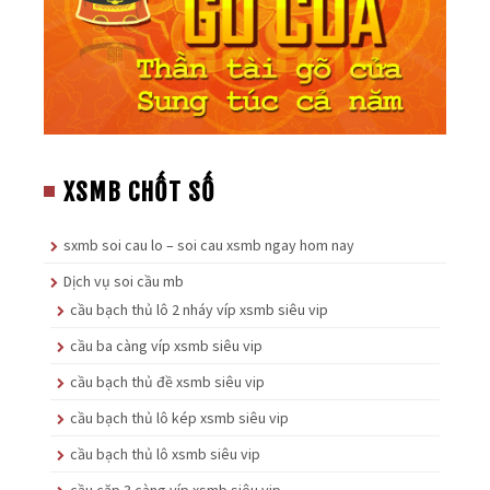
XSMB CHỐT SỐ
sxmb soi cau lo – soi cau xsmb ngay hom nay
Dịch vụ soi cầu mb
cầu bạch thủ lô 2 nháy víp xsmb siêu vip
cầu ba càng víp xsmb siêu vip
cầu bạch thủ đề xsmb siêu vip
cầu bạch thủ lô kép xsmb siêu vip
cầu bạch thủ lô xsmb siêu vip