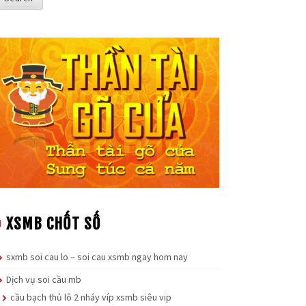
XSMB CHỐT SỐ
sxmb soi cau lo – soi cau xsmb ngay hom nay
Dịch vụ soi cầu mb
cầu bạch thủ lô 2 nháy víp xsmb siêu vip