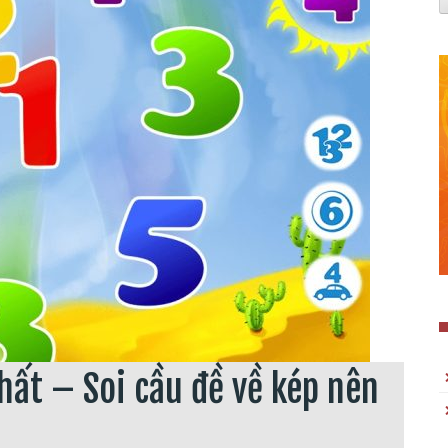
hất – Soi cầu đề về kép nên