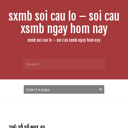
Skip
to
sxmb soi cau lo – soi cau
content
xsmb ngay hom nay
sxmb soi cau lo – soi cau xsmb ngay hom nay
Search
for: