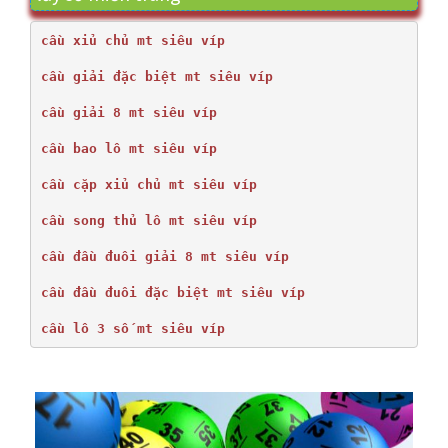
cầu xỉu chủ mt siêu víp
cầu giải đặc biệt mt siêu víp
cầu giải 8 mt siêu víp
cầu bao lô mt siêu víp
cầu cặp xỉu chủ mt siêu víp
cầu song thủ lô mt siêu víp
cầu đầu đuôi giải 8 mt siêu víp
cầu đầu đuôi đặc biệt mt siêu víp
cầu lô 3 số mt siêu víp