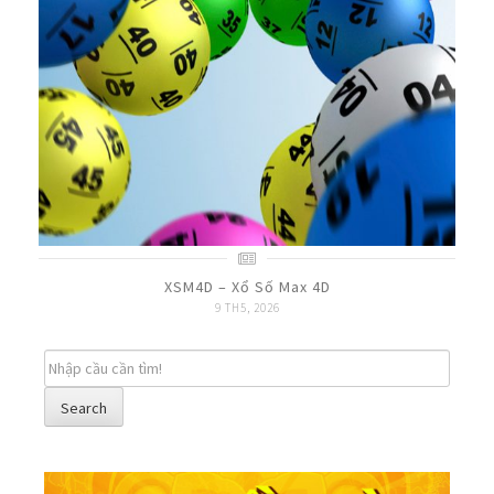
XSM4D – Xổ Số Max 4D
9 TH5, 2026
Search