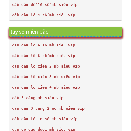
cầu dàn đề 10 số mb siêu víp
cầu dàn lô 4 số mb siêu víp
lấy số miền bắc
cầu dàn lô 6 số mb siêu víp
cầu dàn lô 8 số mb siêu víp
cầu dàn lô xiên 2 mb siêu víp
cầu dàn lô xiên 3 mb siêu víp
cầu dàn lô xiên 4 mb siêu víp
cầu 3 càng mb siêu víp
cầu dàn 3 càng 2 số mb siêu víp
cầu dàn lô 10 số mb siêu víp
cầu đề đầu đuôi mb siêu víp