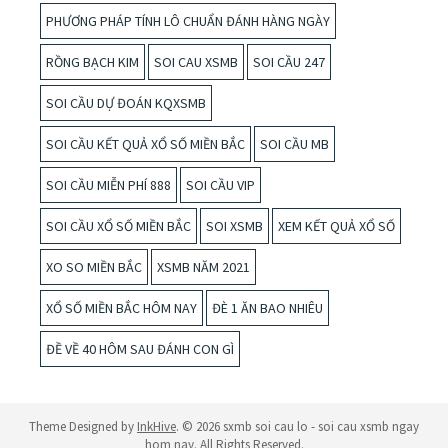
PHƯƠNG PHÁP TÍNH LÔ CHUẨN ĐÁNH HÀNG NGÀY
RỒNG BẠCH KIM
SOI CAU XSMB
SOI CẦU 247
SOI CẦU DỰ ĐOÁN KQXSMB
SOI CẦU KẾT QUẢ XỔ SỐ MIỀN BẮC
SOI CẦU MB
SOI CẦU MIỄN PHÍ 888
SOI CẦU VIP
SOI CẦU XỔ SỐ MIỀN BẮC
SOI XSMB
XEM KẾT QUẢ XỔ SỐ
XO SO MIỀN BẮC
XSMB NĂM 2021
XỔ SỐ MIỀN BẮC HÔM NAY
ĐÈ 1 ĂN BAO NHIÊU
ĐỀ VỀ 40 HÔM SAU ĐÁNH CON GÌ
Theme Designed by
InkHive
.
© 2026 sxmb soi cau lo - soi cau xsmb ngay
hom nay. All Rights Reserved.