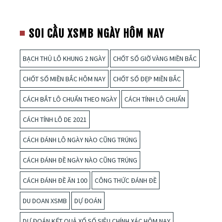
SOI CẦU XSMB NGÀY HÔM NAY
BẠCH THỦ LÔ KHUNG 2 NGÀY
CHỐT SỐ GIỜ VÀNG MIỀN BẮC
CHỐT SỐ MIỀN BẮC HÔM NAY
CHỐT SỐ ĐẸP MIỀN BẮC
CÁCH BẮT LÔ CHUẨN THEO NGÀY
CÁCH TÍNH LÔ CHUẨN
CÁCH TÍNH LÔ DE 2021
CÁCH ĐÁNH LÔ NGÀY NÀO CŨNG TRÚNG
CÁCH ĐÁNH ĐỀ NGÀY NÀO CŨNG TRÚNG
CÁCH ĐÁNH ĐỀ ĂN 100
CÔNG THỨC ĐÁNH ĐỀ
DU DOAN XSMB
DỰ ĐOÁN
DỰ ĐOÁN KẾT QUẢ XỔ SỐ SIÊU CHÍNH XÁC HÔM NAY