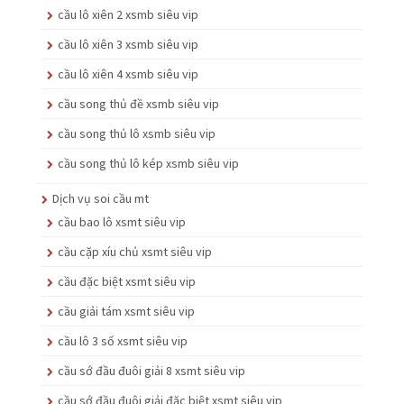
cầu lô xiên 2 xsmb siêu vip
cầu lô xiên 3 xsmb siêu vip
cầu lô xiên 4 xsmb siêu vip
cầu song thủ đề xsmb siêu vip
cầu song thủ lô xsmb siêu vip
cầu song thủ lô kép xsmb siêu vip
Dịch vụ soi cầu mt
cầu bao lô xsmt siêu vip
cầu cặp xíu chủ xsmt siêu vip
cầu đặc biệt xsmt siêu vip
cầu giải tám xsmt siêu vip
cầu lô 3 số xsmt siêu vip
cầu sớ đầu đuôi giải 8 xsmt siêu vip
cầu sớ đầu đuôi giải đặc biệt xsmt siêu vip