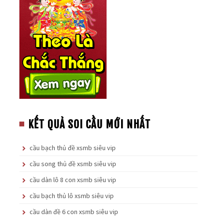
KẾT QUẢ SOI CẦU MỚI NHẤT
cầu bạch thủ đề xsmb siêu vip
cầu song thủ đề xsmb siêu vip
cầu dàn lô 8 con xsmb siêu vip
cầu bạch thủ lô xsmb siêu vip
cầu dàn đề 6 con xsmb siêu vip