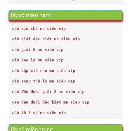
lấy số miền nam
cầu xỉu chủ mn siêu víp
cầu giải đặc biệt mn siêu víp
cầu giải 8 mn siêu víp
cầu bao lô mn siêu víp
cầu cặp xỉu chủ mn siêu víp
cầu song thủ lô mn siêu víp
cầu đầu đuôi giải 8 mn siêu víp
cầu đầu đuôi đặc biệt mn siêu víp
cầu lô 3 số mn siêu víp
lấy số miền trung