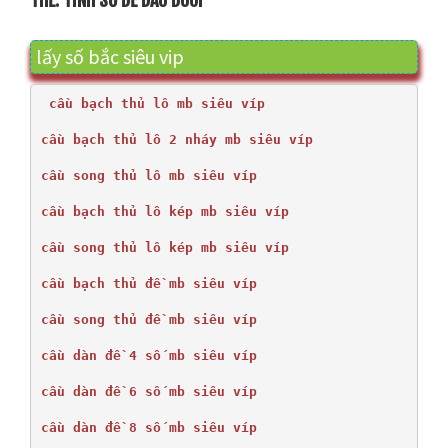
THẺ:
TÍNH SỐ ĐỀ ĐẦU ĐUÔI
lấy số bắc siêu vip
 cầu bạch thủ lô mb siêu víp
cầu bạch thủ lô 2 nháy mb siêu víp
cầu song thủ lô mb siêu víp
cầu bạch thủ lô kép mb siêu víp
cầu song thủ lô kép mb siêu víp
cầu bạch thủ đề mb siêu víp
cầu song thủ đề mb siêu víp
cầu dàn đề 4 số mb siêu víp
cầu dàn đề 6 số mb siêu víp
cầu dàn đề 8 số mb siêu víp