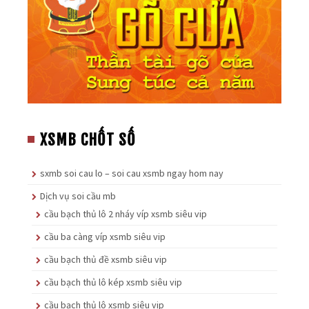
XSMB CHỐT SỐ
sxmb soi cau lo – soi cau xsmb ngay hom nay
Dịch vụ soi cầu mb
cầu bạch thủ lô 2 nháy víp xsmb siêu vip
cầu ba càng víp xsmb siêu vip
cầu bạch thủ đề xsmb siêu vip
cầu bạch thủ lô kép xsmb siêu vip
cầu bạch thủ lô xsmb siêu vip