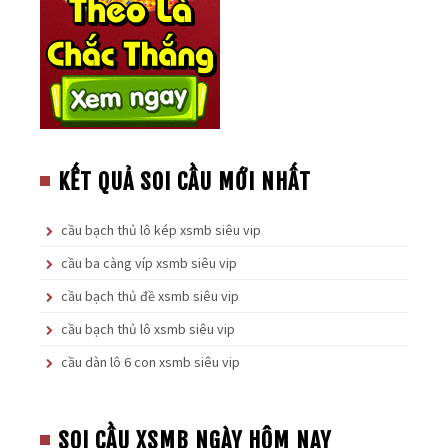
KẾT QUẢ SOI CẦU MỚI NHẤT
cầu bạch thủ lô kép xsmb siêu vip
cầu ba càng víp xsmb siêu vip
cầu bạch thủ đề xsmb siêu vip
cầu bạch thủ lô xsmb siêu vip
cầu dàn lô 6 con xsmb siêu vip
SOI CẦU XSMB NGÀY HÔM NAY