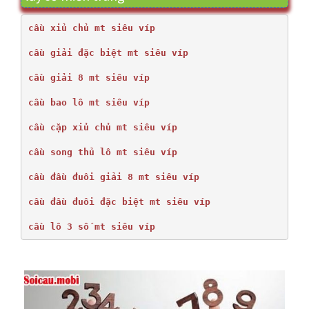
cầu xỉu chủ mt siêu víp
cầu giải đặc biệt mt siêu víp
cầu giải 8 mt siêu víp
cầu bao lô mt siêu víp
cầu cặp xỉu chủ mt siêu víp
cầu song thủ lô mt siêu víp
cầu đầu đuôi giải 8 mt siêu víp
cầu đầu đuôi đặc biệt mt siêu víp
cầu lô 3 số mt siêu víp