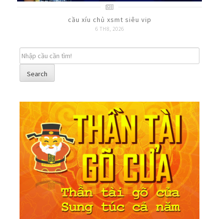
cầu xíu chủ xsmt siêu vip
6 TH8, 2026
Search