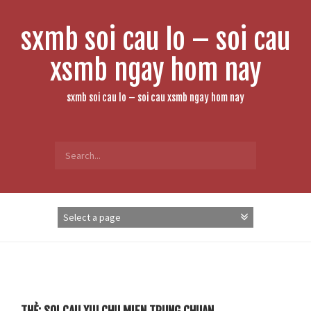
Skip
to
sxmb soi cau lo – soi cau
content
xsmb ngay hom nay
sxmb soi cau lo – soi cau xsmb ngay hom nay
Search
for: