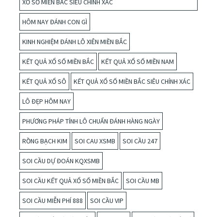
XỔ SỐ MIỀN BẮC SIÊU CHÍNH XÁC
HÔM NAY ĐÁNH CON GÌ
KINH NGHIỆM ĐÁNH LÔ XIÊN MIỀN BẮC
KẾT QUẢ XỔ SỐ MIỀN BẮC
KẾT QUẢ XỔ SỐ MIỀN NAM
KẾT QUẢ XỔ SÔ
KẾT QUẢ XỔ SỐ MIỀN BẮC SIÊU CHÍNH XÁC
LÔ ĐẸP HÔM NAY
PHƯƠNG PHÁP TÍNH LÔ CHUẨN ĐÁNH HÀNG NGÀY
RỒNG BẠCH KIM
SOI CAU XSMB
SOI CẦU 247
SOI CẦU DỰ ĐOÁN KQXSMB
SOI CẦU KẾT QUẢ XỔ SỐ MIỀN BẮC
SOI CẦU MB
SOI CẦU MIỄN PHÍ 888
SOI CẦU VIP