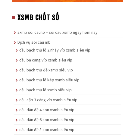
XSMB CHỐT SỐ
sxmb soi cau lo – soi cau xsmb ngay hom nay
Dịch vụ soi cầu mb
cầu bạch thủ lô 2 nháy víp xsmb siêu vip
cầu ba càng víp xsmb siêu vip
cầu bạch thủ đề xsmb siêu vip
cầu bạch thủ lô kép xsmb siêu vip
cầu bạch thủ lô xsmb siêu vip
cầu cặp 3 càng víp xsmb siêu vip
cầu dàn đề 4 con xsmb siêu vip
cầu dàn đề 6 con xsmb siêu vip
cầu dàn đề 8 con xsmb siêu vip