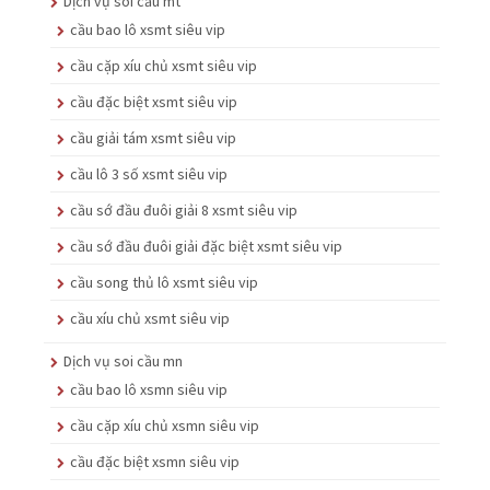
Dịch vụ soi cầu mt
cầu bao lô xsmt siêu vip
cầu cặp xíu chủ xsmt siêu vip
cầu đặc biệt xsmt siêu vip
cầu giải tám xsmt siêu vip
cầu lô 3 số xsmt siêu vip
cầu sớ đầu đuôi giải 8 xsmt siêu vip
cầu sớ đầu đuôi giải đặc biệt xsmt siêu vip
cầu song thủ lô xsmt siêu vip
cầu xíu chủ xsmt siêu vip
Dịch vụ soi cầu mn
cầu bao lô xsmn siêu vip
cầu cặp xíu chủ xsmn siêu vip
cầu đặc biệt xsmn siêu vip