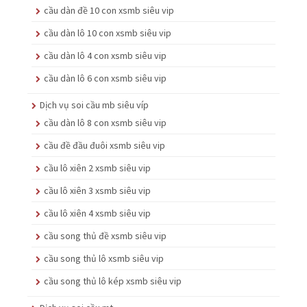
cầu dàn đề 10 con xsmb siêu vip
cầu dàn lô 10 con xsmb siêu vip
cầu dàn lô 4 con xsmb siêu vip
cầu dàn lô 6 con xsmb siêu vip
Dịch vụ soi cầu mb siêu víp
cầu dàn lô 8 con xsmb siêu vip
cầu đề đầu đuôi xsmb siêu vip
cầu lô xiên 2 xsmb siêu vip
cầu lô xiên 3 xsmb siêu vip
cầu lô xiên 4 xsmb siêu vip
cầu song thủ đề xsmb siêu vip
cầu song thủ lô xsmb siêu vip
cầu song thủ lô kép xsmb siêu vip