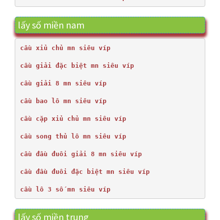
lấy số miền nam
cầu xỉu chủ mn siêu víp
cầu giải đặc biệt mn siêu víp
cầu giải 8 mn siêu víp
cầu bao lô mn siêu víp
cầu cặp xỉu chủ mn siêu víp
cầu song thủ lô mn siêu víp
cầu đầu đuôi giải 8 mn siêu víp
cầu đầu đuôi đặc biệt mn siêu víp
cầu lô 3 số mn siêu víp
lấy số miền trung