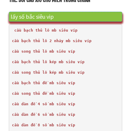
THẺ:
SOI CAU XIU CHU MIEN TRUNG CHUAN
lấy số bắc siêu vip
 cầu bạch thủ lô mb siêu víp
cầu bạch thủ lô 2 nháy mb siêu víp
cầu song thủ lô mb siêu víp
cầu bạch thủ lô kép mb siêu víp
cầu song thủ lô kép mb siêu víp
cầu bạch thủ đề mb siêu víp
cầu song thủ đề mb siêu víp
cầu dàn đề 4 số mb siêu víp
cầu dàn đề 6 số mb siêu víp
cầu dàn đề 8 số mb siêu víp