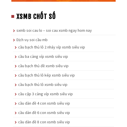
XSMB CHỐT SỐ
sxmb soi cau lo – soi cau xsmb ngay hom nay
Dịch vụ soi cầu mb
cầu bạch thủ lô 2 nháy víp xsmb siêu vip
cầu ba càng víp xsmb siêu vip
cầu bạch thủ đề xsmb siêu vip
cầu bạch thủ lô kép xsmb siêu vip
cầu bạch thủ lô xsmb siêu vip
cầu cặp 3 càng víp xsmb siêu vip
cầu dàn đề 4 con xsmb siêu vip
cầu dàn đề 6 con xsmb siêu vip
cầu dàn đề 8 con xsmb siêu vip