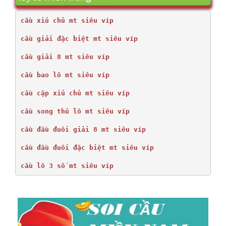
cầu xỉu chủ mt siêu víp
cầu giải đặc biệt mt siêu víp
cầu giải 8 mt siêu víp
cầu bao lô mt siêu víp
cầu cặp xỉu chủ mt siêu víp
cầu song thủ lô mt siêu víp
cầu đầu đuôi giải 8 mt siêu víp
cầu đầu đuôi đặc biệt mt siêu víp
cầu lô 3 số mt siêu víp