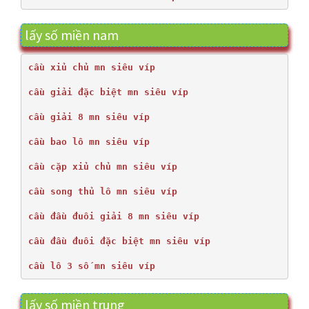
lấy số miền nam
cầu xỉu chủ mn siêu víp
cầu giải đặc biệt mn siêu víp
cầu giải 8 mn siêu víp
cầu bao lô mn siêu víp
cầu cặp xỉu chủ mn siêu víp
cầu song thủ lô mn siêu víp
cầu đầu đuôi giải 8 mn siêu víp
cầu đầu đuôi đặc biệt mn siêu víp
cầu lô 3 số mn siêu víp
lấy số miền trung