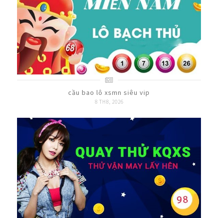
cầu bao lô xsmn siêu vip
8 TH8, 2026