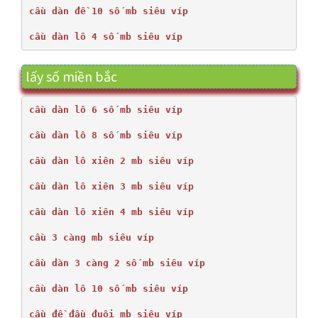
cầu dàn đề 10 số mb siêu víp
cầu dàn lô 4 số mb siêu víp
lấy số miền bắc
cầu dàn lô 6 số mb siêu víp
cầu dàn lô 8 số mb siêu víp
cầu dàn lô xiên 2 mb siêu víp
cầu dàn lô xiên 3 mb siêu víp
cầu dàn lô xiên 4 mb siêu víp
cầu 3 càng mb siêu víp
cầu dàn 3 càng 2 số mb siêu víp
cầu dàn lô 10 số mb siêu víp
cầu đề đầu đuôi mb siêu víp