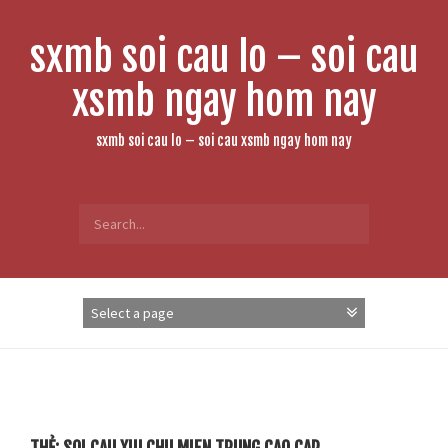
Skip
to
sxmb soi cau lo – soi cau
content
xsmb ngay hom nay
sxmb soi cau lo – soi cau xsmb ngay hom nay
Search
for: