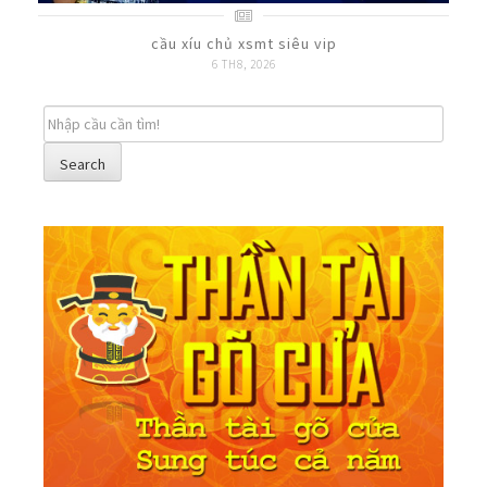
cầu xíu chủ xsmt siêu vip
6 TH8, 2026
Search