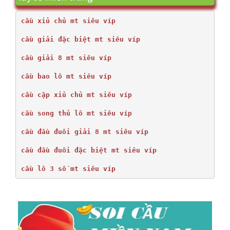
cầu xỉu chủ mt siêu víp
cầu giải đặc biệt mt siêu víp
cầu giải 8 mt siêu víp
cầu bao lô mt siêu víp
cầu cặp xỉu chủ mt siêu víp
cầu song thủ lô mt siêu víp
cầu đầu đuôi giải 8 mt siêu víp
cầu đầu đuôi đặc biệt mt siêu víp
cầu lô 3 số mt siêu víp