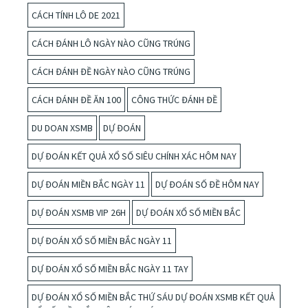
CÁCH TÍNH LÔ DE 2021
CÁCH ĐÁNH LÔ NGÀY NÀO CŨNG TRÚNG
CÁCH ĐÁNH ĐỀ NGÀY NÀO CŨNG TRÚNG
CÁCH ĐÁNH ĐỀ ĂN 100
CÔNG THỨC ĐÁNH ĐỀ
DU DOAN XSMB
DỰ ĐOÁN
DỰ ĐOÁN KẾT QUẢ XỔ SỐ SIÊU CHÍNH XÁC HÔM NAY
DỰ ĐOÁN MIỀN BẮC NGÀY 11
DỰ ĐOÁN SỐ ĐỀ HÔM NAY
DỰ ĐOÁN XSMB VIP 26H
DỰ ĐOÁN XỔ SỐ MIỀN BẮC
DỰ ĐOÁN XỔ SỐ MIỀN BẮC NGÀY 11
DỰ ĐOÁN XỔ SỐ MIỀN BẮC NGÀY 11 TAY
DỰ ĐOÁN XỔ SỐ MIỀN BẮC THỨ SÁU DỰ ĐOÁN XSMB KẾT QUẢ