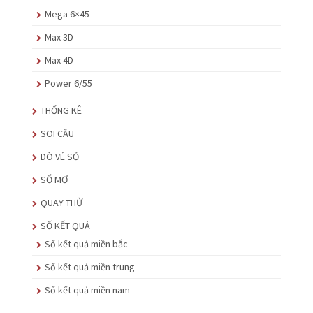
Mega 6×45
Max 3D
Max 4D
Power 6/55
THỐNG KÊ
SOI CẦU
DÒ VÉ SỐ
SỔ MƠ
QUAY THỬ
SỐ KẾT QUẢ
Số kết quả miền bắc
Số kết quả miền trung
Số kết quả miền nam