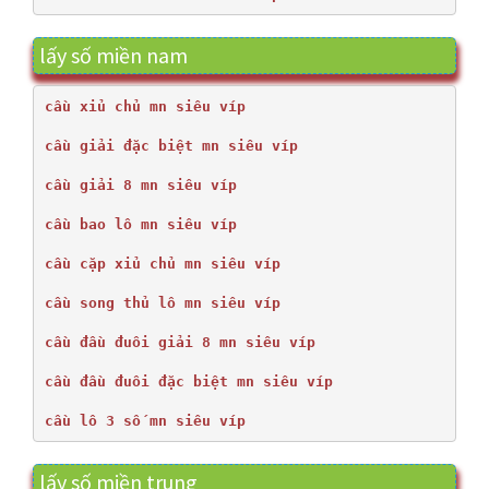
lấy số miền nam
cầu xỉu chủ mn siêu víp
cầu giải đặc biệt mn siêu víp
cầu giải 8 mn siêu víp
cầu bao lô mn siêu víp
cầu cặp xỉu chủ mn siêu víp
cầu song thủ lô mn siêu víp
cầu đầu đuôi giải 8 mn siêu víp
cầu đầu đuôi đặc biệt mn siêu víp
cầu lô 3 số mn siêu víp
lấy số miền trung