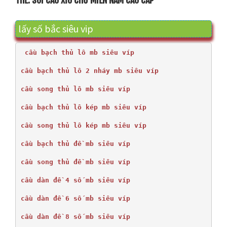
THẺ:
SOI CẦU XỈU CHỦ MIỀN NAM CAO CẤP
lấy số bắc siêu vip
 cầu bạch thủ lô mb siêu víp
cầu bạch thủ lô 2 nháy mb siêu víp
cầu song thủ lô mb siêu víp
cầu bạch thủ lô kép mb siêu víp
cầu song thủ lô kép mb siêu víp
cầu bạch thủ đề mb siêu víp
cầu song thủ đề mb siêu víp
cầu dàn đề 4 số mb siêu víp
cầu dàn đề 6 số mb siêu víp
cầu dàn đề 8 số mb siêu víp