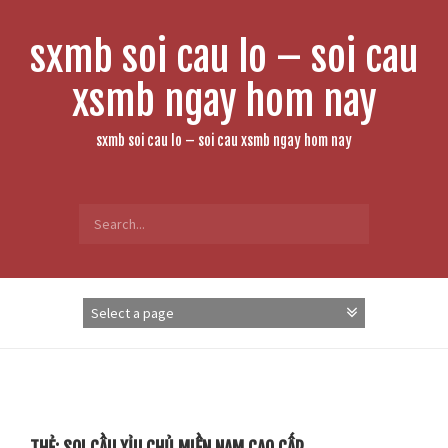
Skip
to
sxmb soi cau lo – soi cau
content
xsmb ngay hom nay
sxmb soi cau lo – soi cau xsmb ngay hom nay
Search
for: