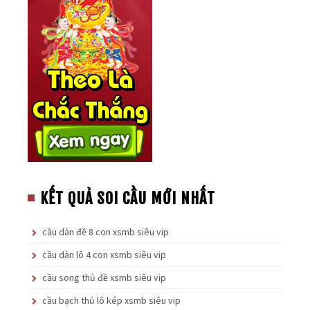
KẾT QUẢ SOI CẦU MỚI NHẤT
cầu dàn đề 8 con xsmb siêu vip
cầu dàn lô 4 con xsmb siêu vip
cầu song thủ đề xsmb siêu vip
cầu bạch thủ lô kép xsmb siêu vip