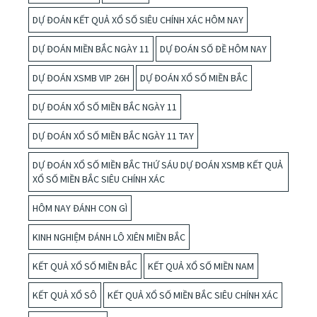
DỰ ĐOÁN KẾT QUẢ XỔ SỐ SIÊU CHÍNH XÁC HÔM NAY
DỰ ĐOÁN MIỀN BẮC NGÀY 11
DỰ ĐOÁN SỐ ĐỀ HÔM NAY
DỰ ĐOÁN XSMB VIP 26H
DỰ ĐOÁN XỔ SỐ MIỀN BẮC
DỰ ĐOÁN XỔ SỐ MIỀN BẮC NGÀY 11
DỰ ĐOÁN XỔ SỐ MIỀN BẮC NGÀY 11 TAY
DỰ ĐOÁN XỔ SỐ MIỀN BẮC THỨ SÁU DỰ ĐOÁN XSMB KẾT QUẢ
XỔ SỐ MIỀN BẮC SIÊU CHÍNH XÁC
HÔM NAY ĐÁNH CON GÌ
KINH NGHIỆM ĐÁNH LÔ XIÊN MIỀN BẮC
KẾT QUẢ XỔ SỐ MIỀN BẮC
KẾT QUẢ XỔ SỐ MIỀN NAM
KẾT QUẢ XỔ SÔ
KẾT QUẢ XỔ SỐ MIỀN BẮC SIÊU CHÍNH XÁC