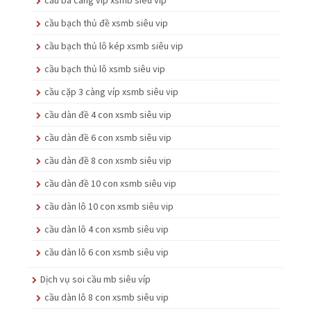
cầu bạch thủ đề xsmb siêu vip
cầu bạch thủ lô kép xsmb siêu vip
cầu bạch thủ lô xsmb siêu vip
cầu cặp 3 càng víp xsmb siêu vip
cầu dàn đề 4 con xsmb siêu vip
cầu dàn đề 6 con xsmb siêu vip
cầu dàn đề 8 con xsmb siêu vip
cầu dàn đề 10 con xsmb siêu vip
cầu dàn lô 10 con xsmb siêu vip
cầu dàn lô 4 con xsmb siêu vip
cầu dàn lô 6 con xsmb siêu vip
Dịch vụ soi cầu mb siêu víp
cầu dàn lô 8 con xsmb siêu vip