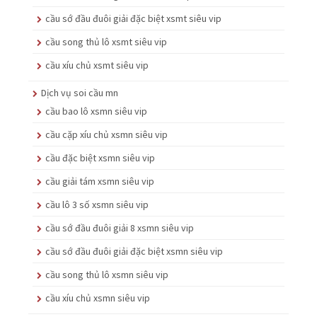
cầu sớ đầu đuôi giải đặc biệt xsmt siêu vip
cầu song thủ lô xsmt siêu vip
cầu xíu chủ xsmt siêu vip
Dịch vụ soi cầu mn
cầu bao lô xsmn siêu vip
cầu cặp xíu chủ xsmn siêu vip
cầu đặc biệt xsmn siêu vip
cầu giải tám xsmn siêu vip
cầu lô 3 số xsmn siêu vip
cầu sớ đầu đuôi giải 8 xsmn siêu vip
cầu sớ đầu đuôi giải đặc biệt xsmn siêu vip
cầu song thủ lô xsmn siêu vip
cầu xíu chủ xsmn siêu vip