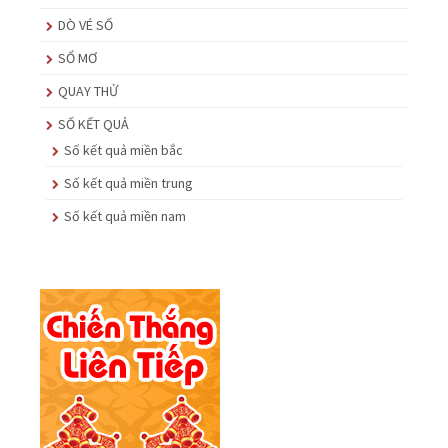
DÒ VÉ SỐ
SỔ MƠ
QUAY THỬ
SỐ KẾT QUẢ
Số kết quả miền bắc
Số kết quả miền trung
Số kết quả miền nam