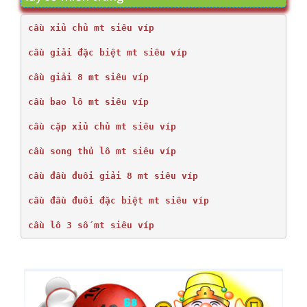
cầu xỉu chủ mt siêu víp
cầu giải đặc biệt mt siêu víp
cầu giải 8 mt siêu víp
cầu bao lô mt siêu víp
cầu cặp xỉu chủ mt siêu víp
cầu song thủ lô mt siêu víp
cầu đầu đuôi giải 8 mt siêu víp
cầu đầu đuôi đặc biệt mt siêu víp
cầu lô 3 số mt siêu víp