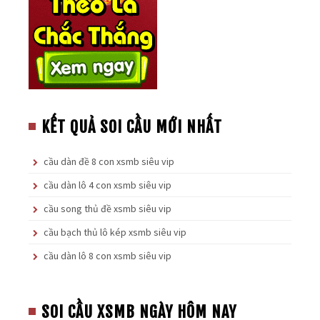
KẾT QUẢ SOI CẦU MỚI NHẤT
cầu dàn đề 8 con xsmb siêu vip
cầu dàn lô 4 con xsmb siêu vip
cầu song thủ đề xsmb siêu vip
cầu bạch thủ lô kép xsmb siêu vip
cầu dàn lô 8 con xsmb siêu vip
SOI CẦU XSMB NGÀY HÔM NAY