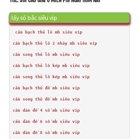
THẺ:
SOI CAU GIAI 8 MIEN PHI NGAY HOM NAY
lấy số bắc siêu vip
 cầu bạch thủ lô mb siêu víp
cầu bạch thủ lô 2 nháy mb siêu víp
cầu song thủ lô mb siêu víp
cầu bạch thủ lô kép mb siêu víp
cầu song thủ lô kép mb siêu víp
cầu bạch thủ đề mb siêu víp
cầu song thủ đề mb siêu víp
cầu dàn đề 4 số mb siêu víp
cầu dàn đề 6 số mb siêu víp
cầu dàn đề 8 số mb siêu víp