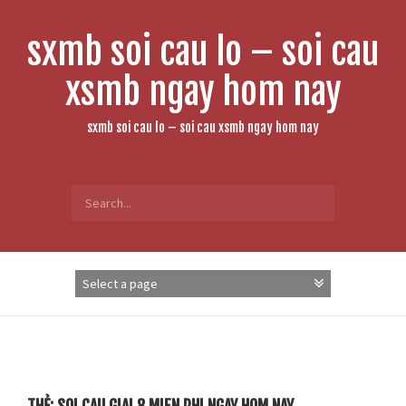
Skip
to
sxmb soi cau lo – soi cau
content
xsmb ngay hom nay
sxmb soi cau lo – soi cau xsmb ngay hom nay
Search
for: