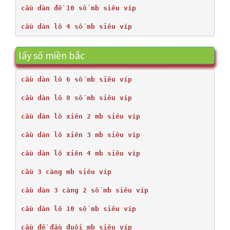
cầu dàn đề 10 số mb siêu víp
cầu dàn lô 4 số mb siêu víp
lấy số miền bắc
cầu dàn lô 6 số mb siêu víp
cầu dàn lô 8 số mb siêu víp
cầu dàn lô xiên 2 mb siêu víp
cầu dàn lô xiên 3 mb siêu víp
cầu dàn lô xiên 4 mb siêu víp
cầu 3 càng mb siêu víp
cầu dàn 3 càng 2 số mb siêu víp
cầu dàn lô 10 số mb siêu víp
cầu đề đầu đuôi mb siêu víp