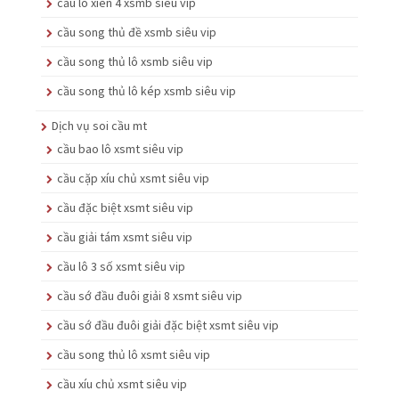
cầu lô xiên 4 xsmb siêu vip
cầu song thủ đề xsmb siêu vip
cầu song thủ lô xsmb siêu vip
cầu song thủ lô kép xsmb siêu vip
Dịch vụ soi cầu mt
cầu bao lô xsmt siêu vip
cầu cặp xíu chủ xsmt siêu vip
cầu đặc biệt xsmt siêu vip
cầu giải tám xsmt siêu vip
cầu lô 3 số xsmt siêu vip
cầu sớ đầu đuôi giải 8 xsmt siêu vip
cầu sớ đầu đuôi giải đặc biệt xsmt siêu vip
cầu song thủ lô xsmt siêu vip
cầu xíu chủ xsmt siêu vip