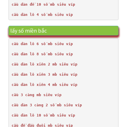
cầu dàn đề 10 số mb siêu víp
cầu dàn lô 4 số mb siêu víp
lấy số miền bắc
cầu dàn lô 6 số mb siêu víp
cầu dàn lô 8 số mb siêu víp
cầu dàn lô xiên 2 mb siêu víp
cầu dàn lô xiên 3 mb siêu víp
cầu dàn lô xiên 4 mb siêu víp
cầu 3 càng mb siêu víp
cầu dàn 3 càng 2 số mb siêu víp
cầu dàn lô 10 số mb siêu víp
cầu đề đầu đuôi mb siêu víp