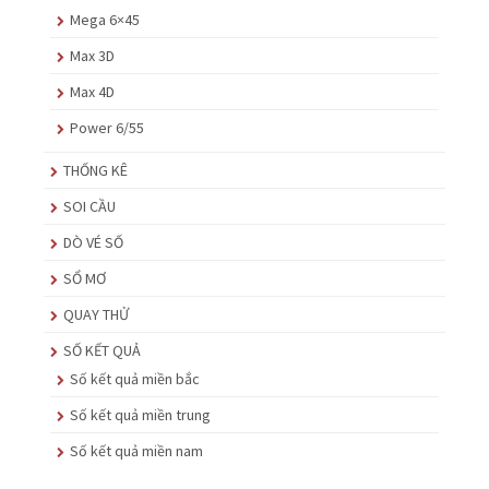
Mega 6×45
Max 3D
Max 4D
Power 6/55
THỐNG KÊ
SOI CẦU
DÒ VÉ SỐ
SỔ MƠ
QUAY THỬ
SỐ KẾT QUẢ
Số kết quả miền bắc
Số kết quả miền trung
Số kết quả miền nam