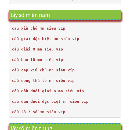
lấy số miền nam
cầu xỉu chủ mn siêu víp
cầu giải đặc biệt mn siêu víp
cầu giải 8 mn siêu víp
cầu bao lô mn siêu víp
cầu cặp xỉu chủ mn siêu víp
cầu song thủ lô mn siêu víp
cầu đầu đuôi giải 8 mn siêu víp
cầu đầu đuôi đặc biệt mn siêu víp
cầu lô 3 số mn siêu víp
lấy số miền trung