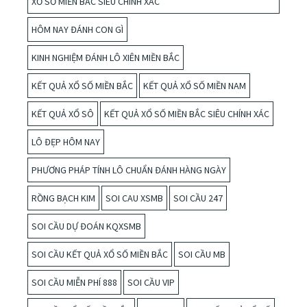
XỔ SỐ MIỀN BẮC SIÊU CHÍNH XÁC
HÔM NAY ĐÁNH CON GÌ
KINH NGHIỆM ĐÁNH LÔ XIÊN MIỀN BẮC
KẾT QUẢ XỔ SỐ MIỀN BẮC
KẾT QUẢ XỔ SỐ MIỀN NAM
KẾT QUẢ XỔ SÔ
KẾT QUẢ XỔ SỐ MIỀN BẮC SIÊU CHÍNH XÁC
LÔ ĐẸP HÔM NAY
PHƯƠNG PHÁP TÍNH LÔ CHUẨN ĐÁNH HÀNG NGÀY
RỒNG BẠCH KIM
SOI CAU XSMB
SOI CẦU 247
SOI CẦU DỰ ĐOÁN KQXSMB
SOI CẦU KẾT QUẢ XỔ SỐ MIỀN BẮC
SOI CẦU MB
SOI CẦU MIỄN PHÍ 888
SOI CẦU VIP