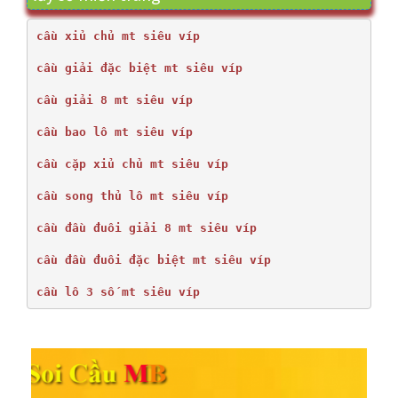
cầu xỉu chủ mt siêu víp
cầu giải đặc biệt mt siêu víp
cầu giải 8 mt siêu víp
cầu bao lô mt siêu víp
cầu cặp xỉu chủ mt siêu víp
cầu song thủ lô mt siêu víp
cầu đầu đuôi giải 8 mt siêu víp
cầu đầu đuôi đặc biệt mt siêu víp
cầu lô 3 số mt siêu víp