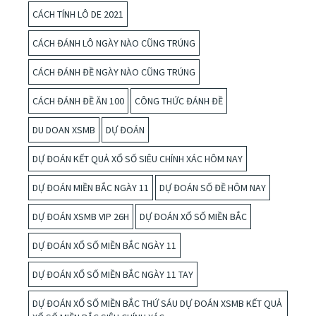
CÁCH TÍNH LÔ DE 2021
CÁCH ĐÁNH LÔ NGÀY NÀO CŨNG TRÚNG
CÁCH ĐÁNH ĐỀ NGÀY NÀO CŨNG TRÚNG
CÁCH ĐÁNH ĐỀ ĂN 100
CÔNG THỨC ĐÁNH ĐỀ
DU DOAN XSMB
DỰ ĐOÁN
DỰ ĐOÁN KẾT QUẢ XỔ SỐ SIÊU CHÍNH XÁC HÔM NAY
DỰ ĐOÁN MIỀN BẮC NGÀY 11
DỰ ĐOÁN SỐ ĐỀ HÔM NAY
DỰ ĐOÁN XSMB VIP 26H
DỰ ĐOÁN XỔ SỐ MIỀN BẮC
DỰ ĐOÁN XỔ SỐ MIỀN BẮC NGÀY 11
DỰ ĐOÁN XỔ SỐ MIỀN BẮC NGÀY 11 TAY
DỰ ĐOÁN XỔ SỐ MIỀN BẮC THỨ SÁU DỰ ĐOÁN XSMB KẾT QUẢ