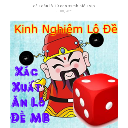
cầu dàn lô 10 con xsmb siêu vip
8 TH8, 2026