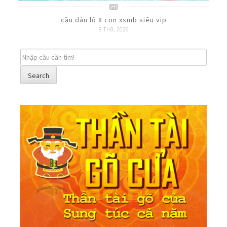
cầu dàn lô 8 con xsmb siêu vip
8 TH8, 2026
Search