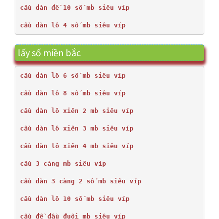
cầu dàn đề 10 số mb siêu víp
cầu dàn lô 4 số mb siêu víp
lấy số miền bắc
cầu dàn lô 6 số mb siêu víp
cầu dàn lô 8 số mb siêu víp
cầu dàn lô xiên 2 mb siêu víp
cầu dàn lô xiên 3 mb siêu víp
cầu dàn lô xiên 4 mb siêu víp
cầu 3 càng mb siêu víp
cầu dàn 3 càng 2 số mb siêu víp
cầu dàn lô 10 số mb siêu víp
cầu đề đầu đuôi mb siêu víp