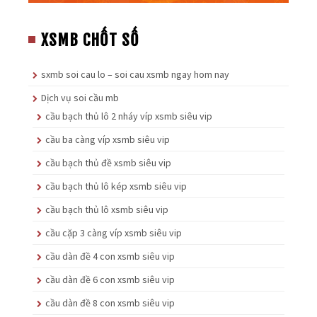
XSMB CHỐT SỐ
sxmb soi cau lo – soi cau xsmb ngay hom nay
Dịch vụ soi cầu mb
cầu bạch thủ lô 2 nháy víp xsmb siêu vip
cầu ba càng víp xsmb siêu vip
cầu bạch thủ đề xsmb siêu vip
cầu bạch thủ lô kép xsmb siêu vip
cầu bạch thủ lô xsmb siêu vip
cầu cặp 3 càng víp xsmb siêu vip
cầu dàn đề 4 con xsmb siêu vip
cầu dàn đề 6 con xsmb siêu vip
cầu dàn đề 8 con xsmb siêu vip