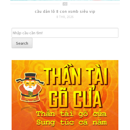
cầu dàn lô 8 con xsmb siêu vip
8 TH8, 2026
Search