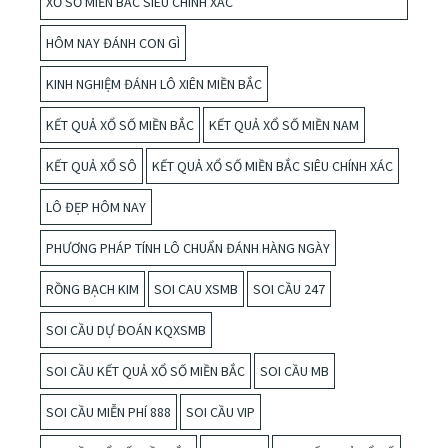
XỔ SỐ MIỀN BẮC SIÊU CHÍNH XÁC
HÔM NAY ĐÁNH CON GÌ
KINH NGHIỆM ĐÁNH LÔ XIÊN MIỀN BẮC
KẾT QUẢ XỔ SỐ MIỀN BẮC
KẾT QUẢ XỔ SỐ MIỀN NAM
KẾT QUẢ XỔ SÔ
KẾT QUẢ XỔ SỐ MIỀN BẮC SIÊU CHÍNH XÁC
LÔ ĐẸP HÔM NAY
PHƯƠNG PHÁP TÍNH LÔ CHUẨN ĐÁNH HÀNG NGÀY
RỒNG BẠCH KIM
SOI CAU XSMB
SOI CẦU 247
SOI CẦU DỰ ĐOÁN KQXSMB
SOI CẦU KẾT QUẢ XỔ SỐ MIỀN BẮC
SOI CẦU MB
SOI CẦU MIỄN PHÍ 888
SOI CẦU VIP