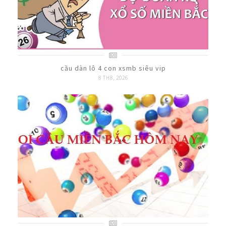
cầu dàn lô 4 con xsmb siêu vip
8 TH8, 2026