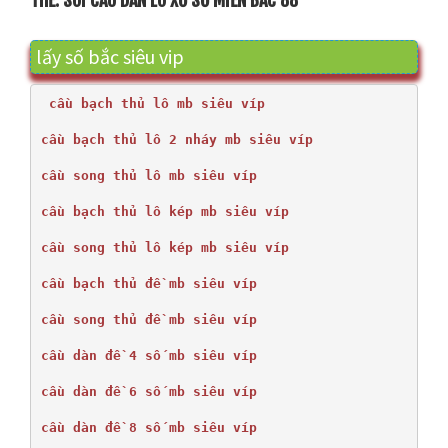
THẺ:
SOI CẦU DÀN LÔ XỔ SỐ MIỀN BẮC 88
lấy số bắc siêu vip
 cầu bạch thủ lô mb siêu víp
cầu bạch thủ lô 2 nháy mb siêu víp
cầu song thủ lô mb siêu víp
cầu bạch thủ lô kép mb siêu víp
cầu song thủ lô kép mb siêu víp
cầu bạch thủ đề mb siêu víp
cầu song thủ đề mb siêu víp
cầu dàn đề 4 số mb siêu víp
cầu dàn đề 6 số mb siêu víp
cầu dàn đề 8 số mb siêu víp