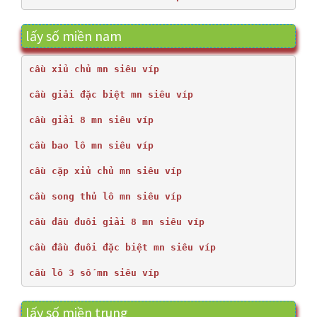
lấy số miền nam
cầu xỉu chủ mn siêu víp
cầu giải đặc biệt mn siêu víp
cầu giải 8 mn siêu víp
cầu bao lô mn siêu víp
cầu cặp xỉu chủ mn siêu víp
cầu song thủ lô mn siêu víp
cầu đầu đuôi giải 8 mn siêu víp
cầu đầu đuôi đặc biệt mn siêu víp
cầu lô 3 số mn siêu víp
lấy số miền trung