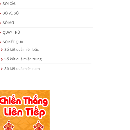
SOI CẦU
DÒ VÉ SỐ
SỔ MƠ
QUAY THỬ
SỐ KẾT QUẢ
Số kết quả miền bắc
Số kết quả miền trung
Số kết quả miền nam