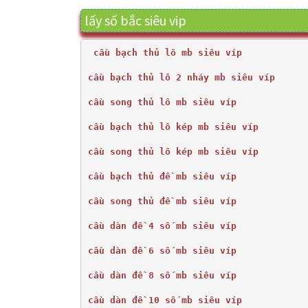
lấy số bắc siêu vip
 cầu bạch thủ lô mb siêu víp
cầu bạch thủ lô 2 nháy mb siêu víp
cầu song thủ lô mb siêu víp
cầu bạch thủ lô kép mb siêu víp
cầu song thủ lô kép mb siêu víp
cầu bạch thủ đề mb siêu víp
cầu song thủ đề mb siêu víp
cầu dàn đề 4 số mb siêu víp
cầu dàn đề 6 số mb siêu víp
cầu dàn đề 8 số mb siêu víp
cầu dàn đề 10 số mb siêu víp