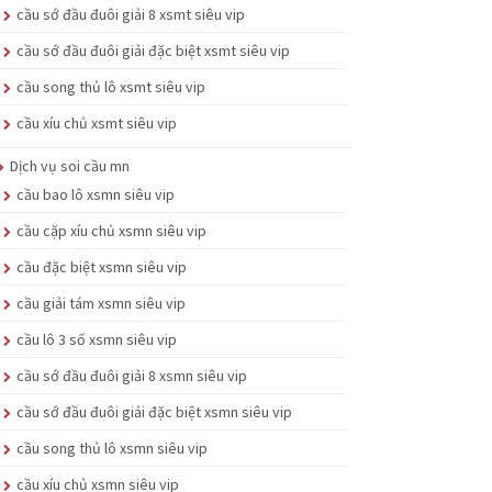
cầu sớ đầu đuôi giải 8 xsmt siêu vip
cầu sớ đầu đuôi giải đặc biệt xsmt siêu vip
cầu song thủ lô xsmt siêu vip
cầu xíu chủ xsmt siêu vip
Dịch vụ soi cầu mn
cầu bao lô xsmn siêu vip
cầu cặp xíu chủ xsmn siêu vip
cầu đặc biệt xsmn siêu vip
cầu giải tám xsmn siêu vip
cầu lô 3 số xsmn siêu vip
cầu sớ đầu đuôi giải 8 xsmn siêu vip
cầu sớ đầu đuôi giải đặc biệt xsmn siêu vip
cầu song thủ lô xsmn siêu vip
cầu xíu chủ xsmn siêu vip