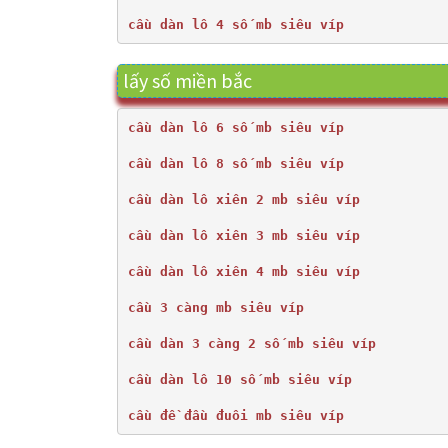
cầu dàn lô 4 số mb siêu víp
lấy số miền bắc
cầu dàn lô 6 số mb siêu víp
cầu dàn lô 8 số mb siêu víp
cầu dàn lô xiên 2 mb siêu víp
cầu dàn lô xiên 3 mb siêu víp
cầu dàn lô xiên 4 mb siêu víp
cầu 3 càng mb siêu víp
cầu dàn 3 càng 2 số mb siêu víp
cầu dàn lô 10 số mb siêu víp
cầu đề đầu đuôi mb siêu víp