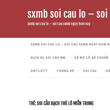
Skip
to
sxmb soi cau lo – so
content
sxmb soi cau lo – soi cau xsmb ngay hom nay
SXMB SOI CAU LO – SOI CAU XSMB NGAY HOM N
DỊCH VỤ SOI CẦU MN
SỔ MƠ LÔ ĐỀ CHUẨN
VIETLOTT
THỐNG KÊ
SOI CẦU
DÒ
THẺ:
SOI CẦU BẠCH THỦ LÔ MIỀN TRUNG