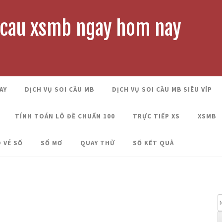
i cau xsmb ngay hom nay
AY
DỊCH VỤ SOI CẦU MB
DỊCH VỤ SOI CẦU MB SIÊU VÍP
TÍNH TOÁN LÔ ĐỀ CHUẨN 100
TRỰC TIẾP XS
XSMB
 VÉ SỐ
SỔ MƠ
QUAY THỬ
SỐ KẾT QUẢ