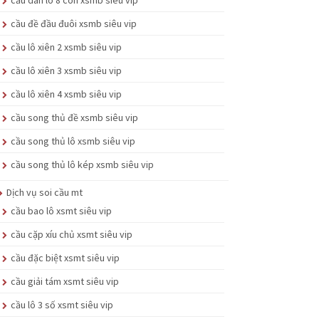
cầu đề đầu đuôi xsmb siêu vip
cầu lô xiên 2 xsmb siêu vip
cầu lô xiên 3 xsmb siêu vip
cầu lô xiên 4 xsmb siêu vip
cầu song thủ đề xsmb siêu vip
cầu song thủ lô xsmb siêu vip
cầu song thủ lô kép xsmb siêu vip
Dịch vụ soi cầu mt
cầu bao lô xsmt siêu vip
cầu cặp xíu chủ xsmt siêu vip
cầu đặc biệt xsmt siêu vip
cầu giải tám xsmt siêu vip
cầu lô 3 số xsmt siêu vip