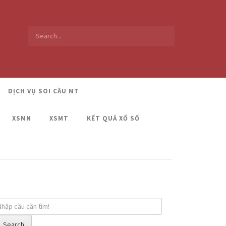
Search
for:
DỊCH VỤ SOI CẦU MT
XSMN
XSMT
KẾT QUẢ XỔ SỐ
Search