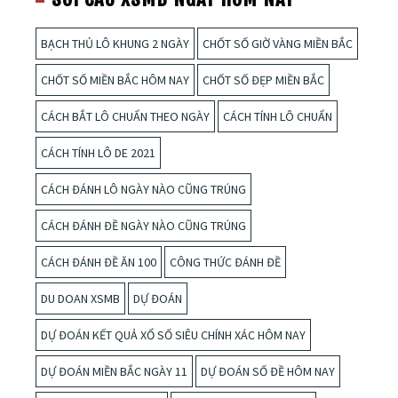
BẠCH THỦ LÔ KHUNG 2 NGÀY
CHỐT SỐ GIỜ VÀNG MIỀN BẮC
CHỐT SỐ MIỀN BẮC HÔM NAY
CHỐT SỐ ĐẸP MIỀN BẮC
CÁCH BẮT LÔ CHUẨN THEO NGÀY
CÁCH TÍNH LÔ CHUẨN
CÁCH TÍNH LÔ DE 2021
CÁCH ĐÁNH LÔ NGÀY NÀO CŨNG TRÚNG
CÁCH ĐÁNH ĐỀ NGÀY NÀO CŨNG TRÚNG
CÁCH ĐÁNH ĐỀ ĂN 100
CÔNG THỨC ĐÁNH ĐỀ
DU DOAN XSMB
DỰ ĐOÁN
DỰ ĐOÁN KẾT QUẢ XỔ SỐ SIÊU CHÍNH XÁC HÔM NAY
DỰ ĐOÁN MIỀN BẮC NGÀY 11
DỰ ĐOÁN SỐ ĐỀ HÔM NAY