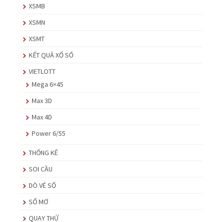
XSMB
XSMN
XSMT
KẾT QUẢ XỔ SỐ
VIETLOTT
Mega 6×45
Max 3D
Max 4D
Power 6/55
THỐNG KÊ
SOI CẦU
DÒ VÉ SỐ
SỔ MƠ
QUAY THỬ