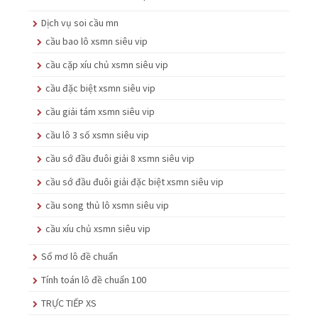
Dịch vụ soi cầu mn
cầu bao lô xsmn siêu vip
cầu cặp xíu chủ xsmn siêu vip
cầu đặc biệt xsmn siêu vip
cầu giải tám xsmn siêu vip
cầu lô 3 số xsmn siêu vip
cầu sớ đầu đuôi giải 8 xsmn siêu vip
cầu sớ đầu đuôi giải đặc biệt xsmn siêu vip
cầu song thủ lô xsmn siêu vip
cầu xíu chủ xsmn siêu vip
Sổ mơ lô đề chuẩn
Tính toán lô đề chuẩn 100
TRỰC TIẾP XS