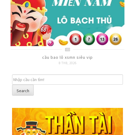
cầu bao lô xsmn siêu vip
8 TH8, 2026
Search