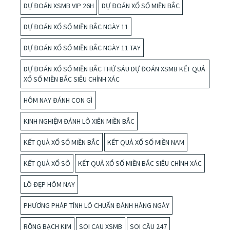
DỰ ĐOÁN XSMB VIP 26H
DỰ ĐOÁN XỔ SỐ MIỀN BẮC
DỰ ĐOÁN XỔ SỐ MIỀN BẮC NGÀY 11
DỰ ĐOÁN XỔ SỐ MIỀN BẮC NGÀY 11 TAY
DỰ ĐOÁN XỔ SỐ MIỀN BẮC THỨ SÁU DỰ ĐOÁN XSMB KẾT QUẢ
XỔ SỐ MIỀN BẮC SIÊU CHÍNH XÁC
HÔM NAY ĐÁNH CON GÌ
KINH NGHIỆM ĐÁNH LÔ XIÊN MIỀN BẮC
KẾT QUẢ XỔ SỐ MIỀN BẮC
KẾT QUẢ XỔ SỐ MIỀN NAM
KẾT QUẢ XỔ SÔ
KẾT QUẢ XỔ SỐ MIỀN BẮC SIÊU CHÍNH XÁC
LÔ ĐẸP HÔM NAY
PHƯƠNG PHÁP TÍNH LÔ CHUẨN ĐÁNH HÀNG NGÀY
RỒNG BẠCH KIM
SOI CAU XSMB
SOI CẦU 247