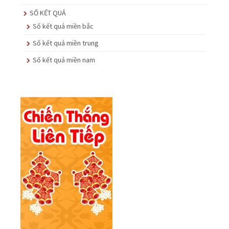
SỐ KẾT QUẢ
Số kết quả miền bắc
Số kết quả miền trung
Số kết quả miền nam