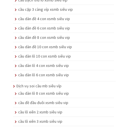
cầu cặp 3 càng víp xsmb siêu vip
cầu dàn đề 4 con xsmb siêu vip
cầu dàn đề 6 con xsmb siêu vip
cầu dàn đề 8 con xsmb siêu vip
cầu dàn đề 10 con xsmb siêu vip
cầu dàn lô 10 con xsmb siêu vip
cầu dàn lô 4 con xsmb siêu vip
cầu dàn lô 6 con xsmb siêu vip
Dịch vụ soi cầu mb siêu víp
cầu dàn lô 8 con xsmb siêu vip
cầu đề đầu đuôi xsmb siêu vip
cầu lô xiên 2 xsmb siêu vip
cầu lô xiên 3 xsmb siêu vip