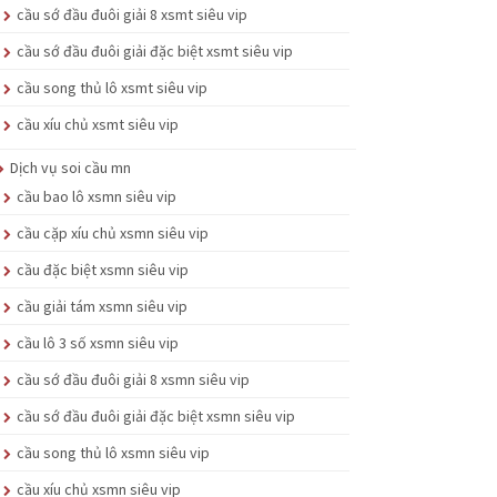
cầu sớ đầu đuôi giải 8 xsmt siêu vip
cầu sớ đầu đuôi giải đặc biệt xsmt siêu vip
cầu song thủ lô xsmt siêu vip
cầu xíu chủ xsmt siêu vip
Dịch vụ soi cầu mn
cầu bao lô xsmn siêu vip
cầu cặp xíu chủ xsmn siêu vip
cầu đặc biệt xsmn siêu vip
cầu giải tám xsmn siêu vip
cầu lô 3 số xsmn siêu vip
cầu sớ đầu đuôi giải 8 xsmn siêu vip
cầu sớ đầu đuôi giải đặc biệt xsmn siêu vip
cầu song thủ lô xsmn siêu vip
cầu xíu chủ xsmn siêu vip