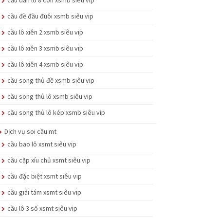
cầu đề đầu đuôi xsmb siêu vip
cầu lô xiên 2 xsmb siêu vip
cầu lô xiên 3 xsmb siêu vip
cầu lô xiên 4 xsmb siêu vip
cầu song thủ đề xsmb siêu vip
cầu song thủ lô xsmb siêu vip
cầu song thủ lô kép xsmb siêu vip
Dịch vụ soi cầu mt
cầu bao lô xsmt siêu vip
cầu cặp xíu chủ xsmt siêu vip
cầu đặc biệt xsmt siêu vip
cầu giải tám xsmt siêu vip
cầu lô 3 số xsmt siêu vip