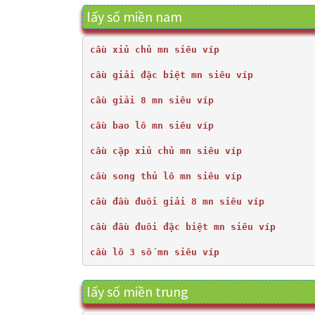
lấy số miền nam
cầu xỉu chủ mn siêu víp
cầu giải đặc biệt mn siêu víp
cầu giải 8 mn siêu víp
cầu bao lô mn siêu víp
cầu cặp xỉu chủ mn siêu víp
cầu song thủ lô mn siêu víp
cầu đầu đuôi giải 8 mn siêu víp
cầu đầu đuôi đặc biệt mn siêu víp
cầu lô 3 số mn siêu víp
lấy số miền trung