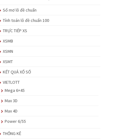
Sổ mơ lô đề chuẩn
Tính toán lô đề chuẩn 100
TRỰC TIẾP XS
XSMB
XSMN
XSMT
KẾT QUẢ XỔ SỐ
VIETLOTT
Mega 6×45
Max 3D
Max 4D
Power 6/55
THỐNG KÊ