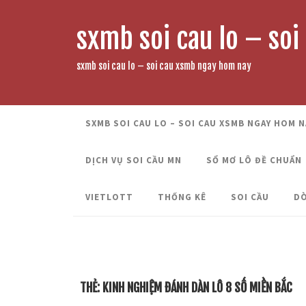
Skip
to
sxmb soi cau lo – so
content
sxmb soi cau lo – soi cau xsmb ngay hom nay
SXMB SOI CAU LO – SOI CAU XSMB NGAY HOM N
DỊCH VỤ SOI CẦU MN
SỔ MƠ LÔ ĐỀ CHUẨN
VIETLOTT
THỐNG KÊ
SOI CẦU
DÒ
THẺ:
KINH NGHIỆM ĐÁNH DÀN LÔ 8 SỐ MIỀN BẮC