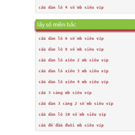
cầu dàn lô 4 số mb siêu víp
lấy số miền bắc
cầu dàn lô 6 số mb siêu víp
cầu dàn lô 8 số mb siêu víp
cầu dàn lô xiên 2 mb siêu víp
cầu dàn lô xiên 3 mb siêu víp
cầu dàn lô xiên 4 mb siêu víp
cầu 3 càng mb siêu víp
cầu dàn 3 càng 2 số mb siêu víp
cầu dàn lô 10 số mb siêu víp
cầu đề đầu đuôi mb siêu víp