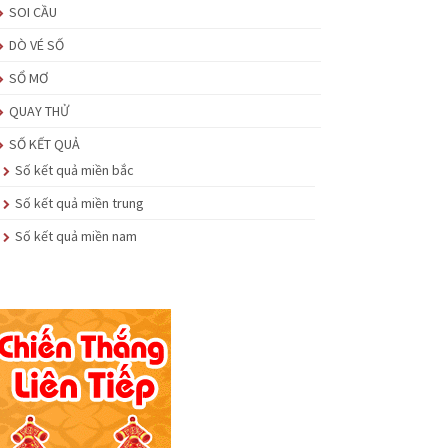
SOI CẦU
DÒ VÉ SỐ
SỔ MƠ
QUAY THỬ
SỐ KẾT QUẢ
Số kết quả miền bắc
Số kết quả miền trung
Số kết quả miền nam