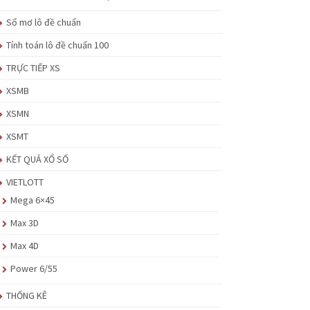
Sổ mơ lô đề chuẩn
Tính toán lô đề chuẩn 100
TRỰC TIẾP XS
XSMB
XSMN
XSMT
KẾT QUẢ XỔ SỐ
VIETLOTT
Mega 6×45
Max 3D
Max 4D
Power 6/55
THỐNG KÊ