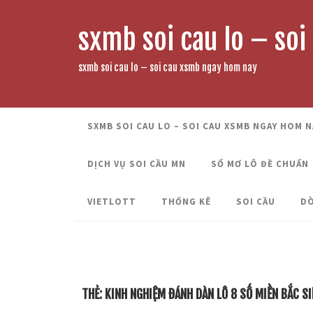
Skip
to
sxmb soi cau lo – so
content
sxmb soi cau lo – soi cau xsmb ngay hom nay
SXMB SOI CAU LO – SOI CAU XSMB NGAY HOM N
DỊCH VỤ SOI CẦU MN
SỔ MƠ LÔ ĐỀ CHUẨN
VIETLOTT
THỐNG KÊ
SOI CẦU
DÒ
THẺ:
KINH NGHIỆM ĐÁNH DÀN LÔ 8 SỐ MIỀN BẮC S