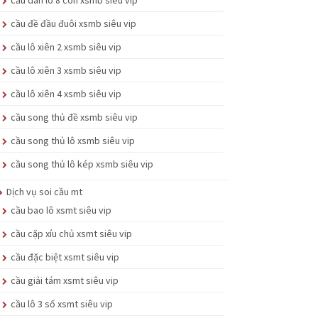
cầu đề đầu đuôi xsmb siêu vip
cầu lô xiên 2 xsmb siêu vip
cầu lô xiên 3 xsmb siêu vip
cầu lô xiên 4 xsmb siêu vip
cầu song thủ đề xsmb siêu vip
cầu song thủ lô xsmb siêu vip
cầu song thủ lô kép xsmb siêu vip
Dịch vụ soi cầu mt
cầu bao lô xsmt siêu vip
cầu cặp xíu chủ xsmt siêu vip
cầu đặc biệt xsmt siêu vip
cầu giải tám xsmt siêu vip
cầu lô 3 số xsmt siêu vip