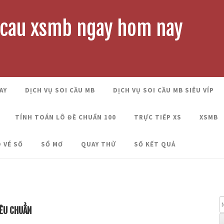
i cau xsmb ngay hom nay
AY
DỊCH VỤ SOI CẦU MB
DỊCH VỤ SOI CẦU MB SIÊU VÍP
TÍNH TOÁN LÔ ĐỀ CHUẨN 100
TRỰC TIẾP XS
XSMB
 VÉ SỐ
SỔ MƠ
QUAY THỬ
SỐ KẾT QUẢ
IÊU CHUẨN