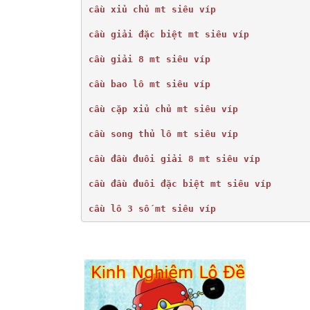
cầu xỉu chủ mt siêu víp
cầu giải đặc biệt mt siêu víp
cầu giải 8 mt siêu víp
cầu bao lô mt siêu víp
cầu cặp xỉu chủ mt siêu víp
cầu song thủ lô mt siêu víp
cầu đầu đuôi giải 8 mt siêu víp
cầu đầu đuôi đặc biệt mt siêu víp
cầu lô 3 số mt siêu víp