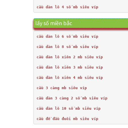
cầu dàn lô 4 số mb siêu víp
lấy số miền bắc
cầu dàn lô 6 số mb siêu víp
cầu dàn lô 8 số mb siêu víp
cầu dàn lô xiên 2 mb siêu víp
cầu dàn lô xiên 3 mb siêu víp
cầu dàn lô xiên 4 mb siêu víp
cầu 3 càng mb siêu víp
cầu dàn 3 càng 2 số mb siêu víp
cầu dàn lô 10 số mb siêu víp
cầu đề đầu đuôi mb siêu víp