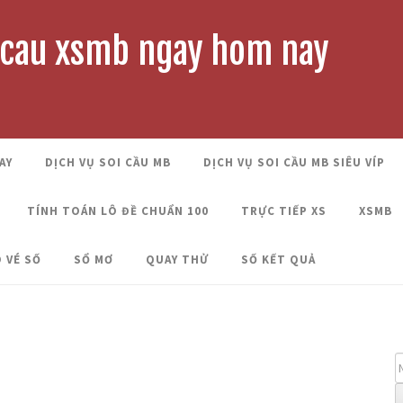
i cau xsmb ngay hom nay
AY
DỊCH VỤ SOI CẦU MB
DỊCH VỤ SOI CẦU MB SIÊU VÍP
TÍNH TOÁN LÔ ĐỀ CHUẨN 100
TRỰC TIẾP XS
XSMB
 VÉ SỐ
SỔ MƠ
QUAY THỬ
SỐ KẾT QUẢ