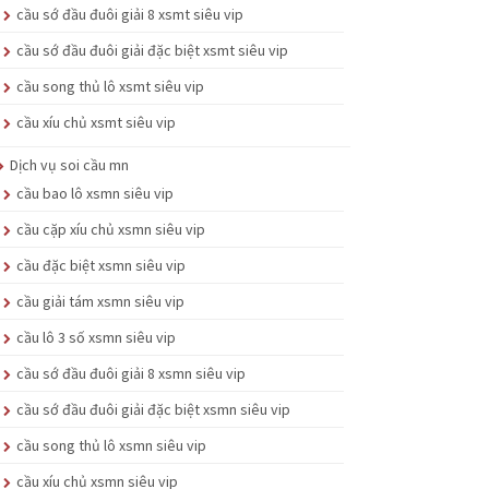
cầu sớ đầu đuôi giải 8 xsmt siêu vip
cầu sớ đầu đuôi giải đặc biệt xsmt siêu vip
cầu song thủ lô xsmt siêu vip
cầu xíu chủ xsmt siêu vip
Dịch vụ soi cầu mn
cầu bao lô xsmn siêu vip
cầu cặp xíu chủ xsmn siêu vip
cầu đặc biệt xsmn siêu vip
cầu giải tám xsmn siêu vip
cầu lô 3 số xsmn siêu vip
cầu sớ đầu đuôi giải 8 xsmn siêu vip
cầu sớ đầu đuôi giải đặc biệt xsmn siêu vip
cầu song thủ lô xsmn siêu vip
cầu xíu chủ xsmn siêu vip