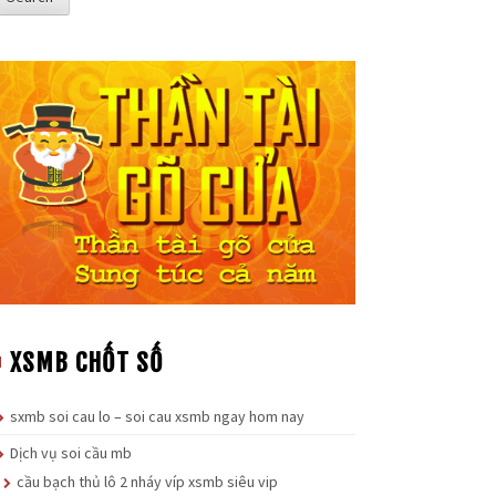
XSMB CHỐT SỐ
sxmb soi cau lo – soi cau xsmb ngay hom nay
Dịch vụ soi cầu mb
cầu bạch thủ lô 2 nháy víp xsmb siêu vip