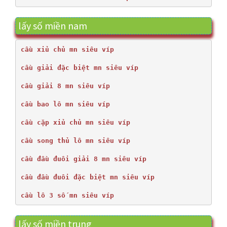
lấy số miền nam
cầu xỉu chủ mn siêu víp
cầu giải đặc biệt mn siêu víp
cầu giải 8 mn siêu víp
cầu bao lô mn siêu víp
cầu cặp xỉu chủ mn siêu víp
cầu song thủ lô mn siêu víp
cầu đầu đuôi giải 8 mn siêu víp
cầu đầu đuôi đặc biệt mn siêu víp
cầu lô 3 số mn siêu víp
lấy số miền trung