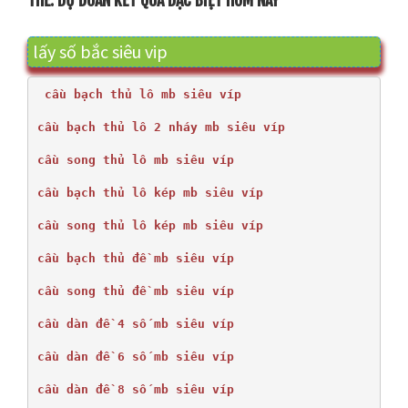
THẺ:
DỰ ĐOÁN KẾT QUẢ ĐẶC BIỆT HÔM NAY
lấy số bắc siêu vip
 cầu bạch thủ lô mb siêu víp
cầu bạch thủ lô 2 nháy mb siêu víp
cầu song thủ lô mb siêu víp
cầu bạch thủ lô kép mb siêu víp
cầu song thủ lô kép mb siêu víp
cầu bạch thủ đề mb siêu víp
cầu song thủ đề mb siêu víp
cầu dàn đề 4 số mb siêu víp
cầu dàn đề 6 số mb siêu víp
cầu dàn đề 8 số mb siêu víp