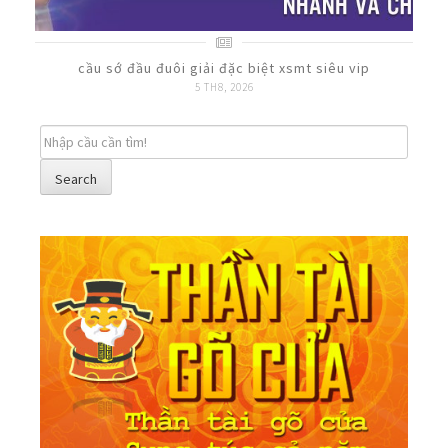
cầu sớ đầu đuôi giải đặc biệt xsmt siêu vip
5 TH8, 2026
Search