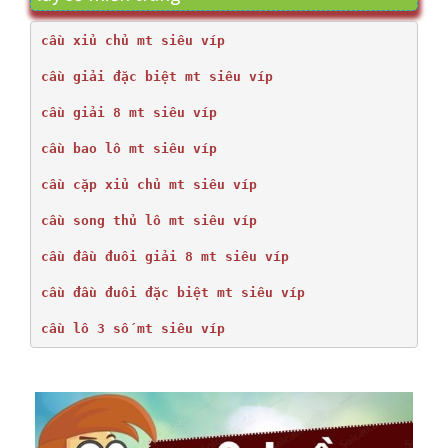
cầu xỉu chủ mt siêu víp
cầu giải đặc biệt mt siêu víp
cầu giải 8 mt siêu víp
cầu bao lô mt siêu víp
cầu cặp xỉu chủ mt siêu víp
cầu song thủ lô mt siêu víp
cầu đầu đuôi giải 8 mt siêu víp
cầu đầu đuôi đặc biệt mt siêu víp
cầu lô 3 số mt siêu víp