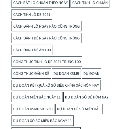
CÁCH BẮT LÔ CHUẨN THEO NGÀY
CÁCH TÍNH LÔ CHUẨN
CÁCH TÍNH LÔ DE 2021
CÁCH ĐÁNH LÔ NGÀY NÀO CŨNG TRÚNG
CÁCH ĐÁNH ĐỀ NGÀY NÀO CŨNG TRÚNG
CÁCH ĐÁNH ĐỀ ĂN 100
CÔNG THỨC TÍNH LÔ DE 2021 TRÚNG 100
CÔNG THỨC ĐÁNH ĐỀ
DU DOAN XSMB
DỰ ĐOÁN
DỰ ĐOÁN KẾT QUẢ XỔ SỐ SIÊU CHÍNH XÁC HÔM NAY
DỰ ĐOÁN MIỀN BẮC NGÀY 11
DỰ ĐOÁN SỐ ĐỀ HÔM NAY
DỰ ĐOÁN XSMB VIP 26H
DỰ ĐOÁN XỔ SỐ MIỀN BẮC
DỰ ĐOÁN XỔ SỐ MIỀN BẮC NGÀY 11