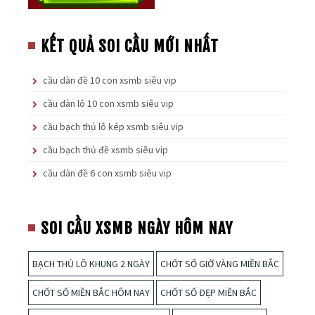
KẾT QUẢ SOI CẦU MỚI NHẤT
cầu dàn đề 10 con xsmb siêu vip
cầu dàn lô 10 con xsmb siêu vip
cầu bạch thủ lô kép xsmb siêu vip
cầu bạch thủ đề xsmb siêu vip
cầu dàn đề 6 con xsmb siêu vip
SOI CẦU XSMB NGÀY HÔM NAY
BẠCH THỦ LÔ KHUNG 2 NGÀY
CHỐT SỐ GIỜ VÀNG MIỀN BẮC
CHỐT SỐ MIỀN BẮC HÔM NAY
CHỐT SỐ ĐẸP MIỀN BẮC