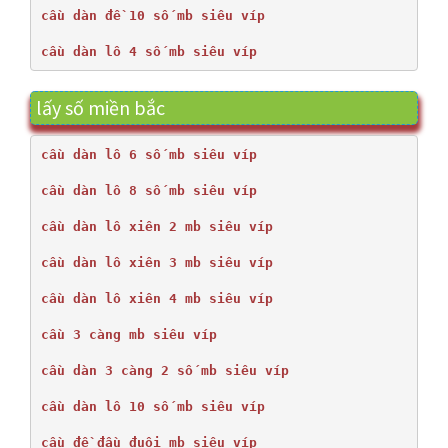
cầu dàn đề 10 số mb siêu víp
cầu dàn lô 4 số mb siêu víp
lấy số miền bắc
cầu dàn lô 6 số mb siêu víp
cầu dàn lô 8 số mb siêu víp
cầu dàn lô xiên 2 mb siêu víp
cầu dàn lô xiên 3 mb siêu víp
cầu dàn lô xiên 4 mb siêu víp
cầu 3 càng mb siêu víp
cầu dàn 3 càng 2 số mb siêu víp
cầu dàn lô 10 số mb siêu víp
cầu đề đầu đuôi mb siêu víp