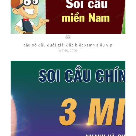
cầu sớ đầu đuôi giải đặc biệt xsmn siêu vip
6 TH8, 2026