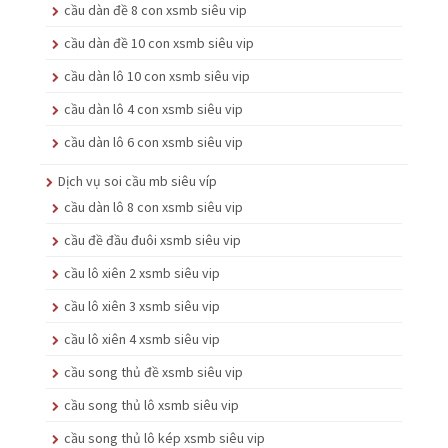
cầu dàn đề 8 con xsmb siêu vip
cầu dàn đề 10 con xsmb siêu vip
cầu dàn lô 10 con xsmb siêu vip
cầu dàn lô 4 con xsmb siêu vip
cầu dàn lô 6 con xsmb siêu vip
Dịch vụ soi cầu mb siêu víp
cầu dàn lô 8 con xsmb siêu vip
cầu đề đầu đuôi xsmb siêu vip
cầu lô xiên 2 xsmb siêu vip
cầu lô xiên 3 xsmb siêu vip
cầu lô xiên 4 xsmb siêu vip
cầu song thủ đề xsmb siêu vip
cầu song thủ lô xsmb siêu vip
cầu song thủ lô kép xsmb siêu vip