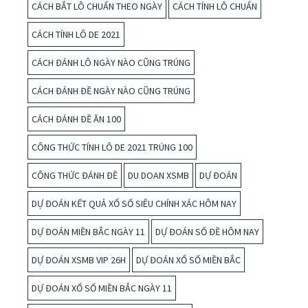
CÁCH BẮT LÔ CHUẨN THEO NGÀY
CÁCH TÍNH LÔ CHUẨN
CÁCH TÍNH LÔ DE 2021
CÁCH ĐÁNH LÔ NGÀY NÀO CŨNG TRÚNG
CÁCH ĐÁNH ĐỀ NGÀY NÀO CŨNG TRÚNG
CÁCH ĐÁNH ĐỀ ĂN 100
CÔNG THỨC TÍNH LÔ DE 2021 TRÚNG 100
CÔNG THỨC ĐÁNH ĐỀ
DU DOAN XSMB
DỰ ĐOÁN
DỰ ĐOÁN KẾT QUẢ XỔ SỐ SIÊU CHÍNH XÁC HÔM NAY
DỰ ĐOÁN MIỀN BẮC NGÀY 11
DỰ ĐOÁN SỐ ĐỀ HÔM NAY
DỰ ĐOÁN XSMB VIP 26H
DỰ ĐOÁN XỔ SỐ MIỀN BẮC
DỰ ĐOÁN XỔ SỐ MIỀN BẮC NGÀY 11