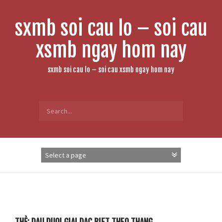
Skip
to
sxmb soi cau lo – soi cau
content
xsmb ngay hom nay
sxmb soi cau lo – soi cau xsmb ngay hom nay
Search
for: