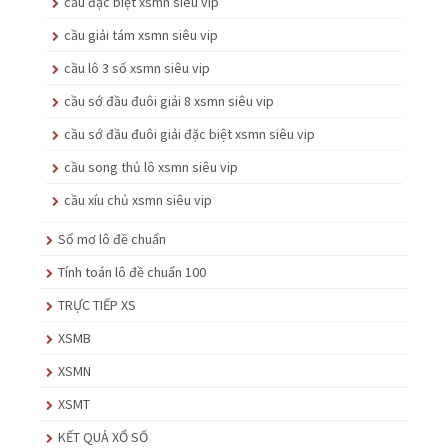
cầu đặc biệt xsmn siêu vip
cầu giải tám xsmn siêu vip
cầu lô 3 số xsmn siêu vip
cầu sớ đầu đuôi giải 8 xsmn siêu vip
cầu sớ đầu đuôi giải đặc biệt xsmn siêu vip
cầu song thủ lô xsmn siêu vip
cầu xíu chủ xsmn siêu vip
Sổ mơ lô đề chuẩn
Tính toán lô đề chuẩn 100
TRỰC TIẾP XS
XSMB
XSMN
XSMT
KẾT QUẢ XỔ SỐ