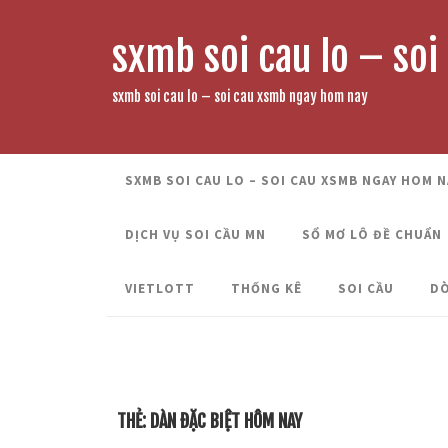
Skip
to
sxmb soi cau lo – so
content
sxmb soi cau lo – soi cau xsmb ngay hom nay
SXMB SOI CAU LO – SOI CAU XSMB NGAY HOM N
DỊCH VỤ SOI CẦU MN
SỔ MƠ LÔ ĐỀ CHUẨN
VIETLOTT
THỐNG KÊ
SOI CẦU
DÒ
THẺ:
DÀN ĐẶC BIỆT HÔM NAY