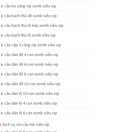
cầu ba càng víp xsmb siêu vip
cầu bạch thủ đề xsmb siêu vip
cầu bạch thủ lô kép xsmb siêu vip
cầu bạch thủ lô xsmb siêu vip
cầu cặp 3 càng víp xsmb siêu vip
cầu dàn đề 4 con xsmb siêu vip
cầu dàn đề 6 con xsmb siêu vip
cầu dàn đề 8 con xsmb siêu vip
cầu dàn đề 10 con xsmb siêu vip
cầu dàn lô 10 con xsmb siêu vip
cầu dàn lô 4 con xsmb siêu vip
cầu dàn lô 6 con xsmb siêu vip
Dịch vụ soi cầu mb siêu víp
cầu dàn lô 8 con xsmb siêu vip