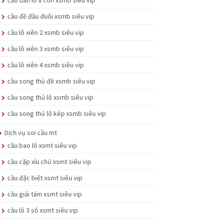
cầu đề đầu đuôi xsmb siêu vip
cầu lô xiên 2 xsmb siêu vip
cầu lô xiên 3 xsmb siêu vip
cầu lô xiên 4 xsmb siêu vip
cầu song thủ đề xsmb siêu vip
cầu song thủ lô xsmb siêu vip
cầu song thủ lô kép xsmb siêu vip
Dịch vụ soi cầu mt
cầu bao lô xsmt siêu vip
cầu cặp xíu chủ xsmt siêu vip
cầu đặc biệt xsmt siêu vip
cầu giải tám xsmt siêu vip
cầu lô 3 số xsmt siêu vip