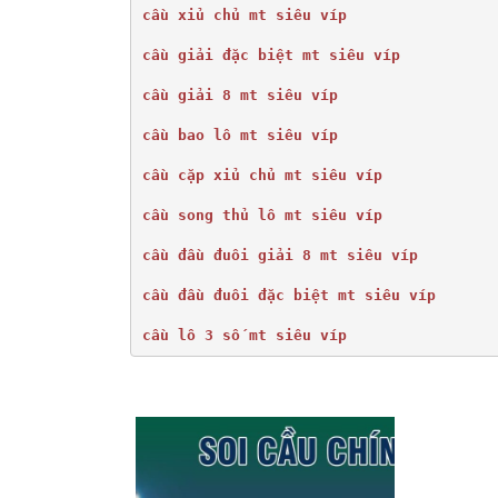
cầu xỉu chủ mt siêu víp
cầu giải đặc biệt mt siêu víp
cầu giải 8 mt siêu víp
cầu bao lô mt siêu víp
cầu cặp xỉu chủ mt siêu víp
cầu song thủ lô mt siêu víp
cầu đầu đuôi giải 8 mt siêu víp
cầu đầu đuôi đặc biệt mt siêu víp
cầu lô 3 số mt siêu víp