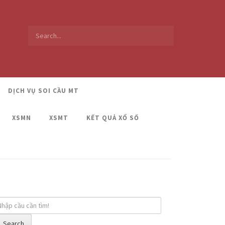
Search
for:
DỊCH VỤ SOI CẦU MT
XSMN
XSMT
KẾT QUẢ XỔ SỐ
Search