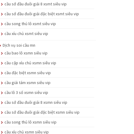
cầu sớ đầu đuôi giải 8 xsmt siêu vip
cầu sớ đầu đuôi giải đặc biệt xsmt siêu vip
cầu song thủ lô xsmt siêu vip
cầu xíu chủ xsmt siêu vip
Dịch vụ soi cầu mn
cầu bao lô xsmn siêu vip
cầu cặp xíu chủ xsmn siêu vip
cầu đặc biệt xsmn siêu vip
cầu giải tám xsmn siêu vip
cầu lô 3 số xsmn siêu vip
cầu sớ đầu đuôi giải 8 xsmn siêu vip
cầu sớ đầu đuôi giải đặc biệt xsmn siêu vip
cầu song thủ lô xsmn siêu vip
cầu xíu chủ xsmn siêu vip