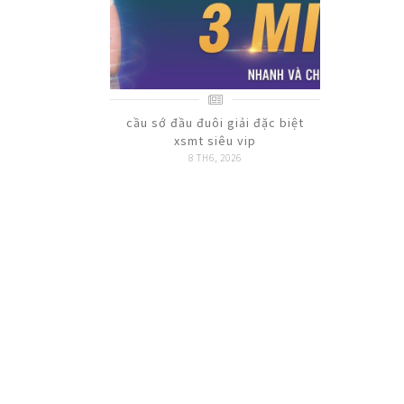
cầu sớ đầu đuôi giải đặc biệt
xsmt siêu vip
8 TH6, 2026