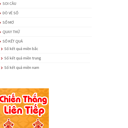
SOI CẦU
DÒ VÉ SỐ
SỔ MƠ
QUAY THỬ
SỐ KẾT QUẢ
Số kết quả miền bắc
Số kết quả miền trung
Số kết quả miền nam