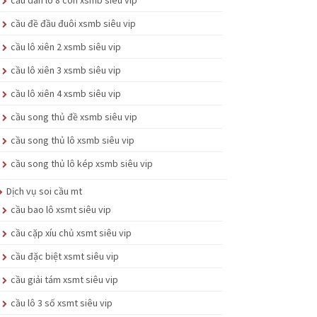
cầu đề đầu đuôi xsmb siêu vip
cầu lô xiên 2 xsmb siêu vip
cầu lô xiên 3 xsmb siêu vip
cầu lô xiên 4 xsmb siêu vip
cầu song thủ đề xsmb siêu vip
cầu song thủ lô xsmb siêu vip
cầu song thủ lô kép xsmb siêu vip
Dịch vụ soi cầu mt
cầu bao lô xsmt siêu vip
cầu cặp xíu chủ xsmt siêu vip
cầu đặc biệt xsmt siêu vip
cầu giải tám xsmt siêu vip
cầu lô 3 số xsmt siêu vip