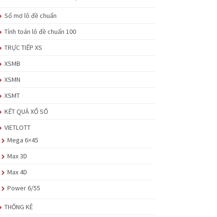
Sổ mơ lô đề chuẩn
Tính toán lô đề chuẩn 100
TRỰC TIẾP XS
XSMB
XSMN
XSMT
KẾT QUẢ XỔ SỐ
VIETLOTT
Mega 6×45
Max 3D
Max 4D
Power 6/55
THỐNG KÊ