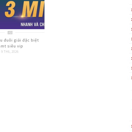
u đuôi giải đặc biệt
smt siêu vip
9 TH6, 2026