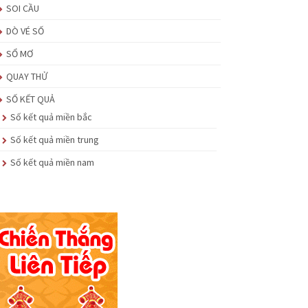
SOI CẦU
DÒ VÉ SỐ
SỔ MƠ
QUAY THỬ
SỐ KẾT QUẢ
Số kết quả miền bắc
Số kết quả miền trung
Số kết quả miền nam