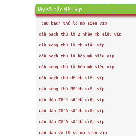
lấy số bắc siêu vip
 cầu bạch thủ lô mb siêu víp
cầu bạch thủ lô 2 nháy mb siêu víp
cầu song thủ lô mb siêu víp
cầu bạch thủ lô kép mb siêu víp
cầu song thủ lô kép mb siêu víp
cầu bạch thủ đề mb siêu víp
cầu song thủ đề mb siêu víp
cầu dàn đề 4 số mb siêu víp
cầu dàn đề 6 số mb siêu víp
cầu dàn đề 8 số mb siêu víp
cầu dàn đề 10 số mb siêu víp