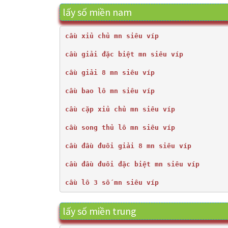
lấy số miền nam
cầu xỉu chủ mn siêu víp
cầu giải đặc biệt mn siêu víp
cầu giải 8 mn siêu víp
cầu bao lô mn siêu víp
cầu cặp xỉu chủ mn siêu víp
cầu song thủ lô mn siêu víp
cầu đầu đuôi giải 8 mn siêu víp
cầu đầu đuôi đặc biệt mn siêu víp
cầu lô 3 số mn siêu víp
lấy số miền trung