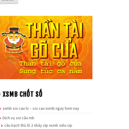
XSMB CHỐT SỐ
sxmb soi cau lo – soi cau xsmb ngay hom nay
Dịch vụ soi cầu mb
cầu bạch thủ lô 2 nháy víp xsmb siêu vip