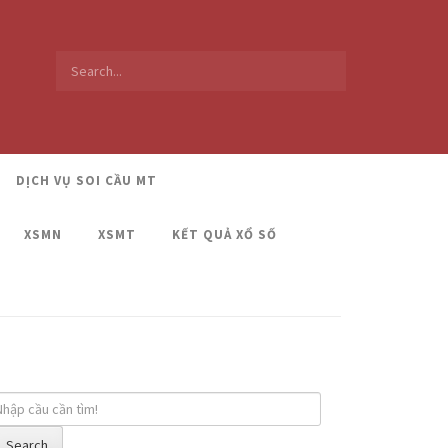
Search
for:
DỊCH VỤ SOI CẦU MT
XSMN
XSMT
KẾT QUẢ XỔ SỐ
Search