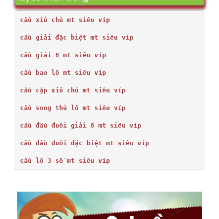
cầu xỉu chủ mt siêu víp
cầu giải đặc biệt mt siêu víp
cầu giải 8 mt siêu víp
cầu bao lô mt siêu víp
cầu cặp xỉu chủ mt siêu víp
cầu song thủ lô mt siêu víp
cầu đầu đuôi giải 8 mt siêu víp
cầu đầu đuôi đặc biệt mt siêu víp
cầu lô 3 số mt siêu víp