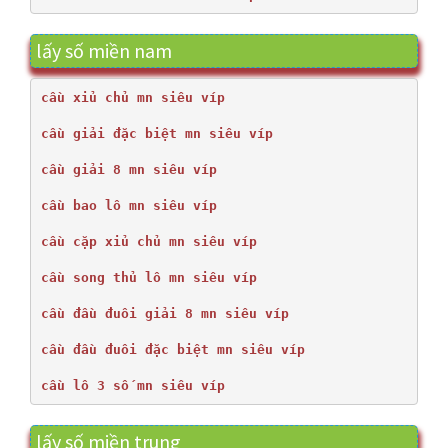
lấy số miền nam
cầu xỉu chủ mn siêu víp
cầu giải đặc biệt mn siêu víp
cầu giải 8 mn siêu víp
cầu bao lô mn siêu víp
cầu cặp xỉu chủ mn siêu víp
cầu song thủ lô mn siêu víp
cầu đầu đuôi giải 8 mn siêu víp
cầu đầu đuôi đặc biệt mn siêu víp
cầu lô 3 số mn siêu víp
lấy số miền trung