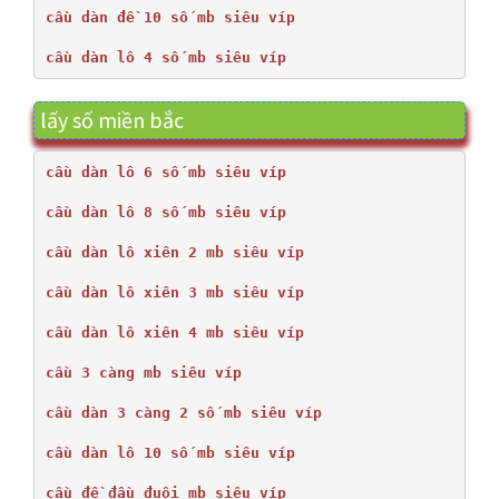
cầu dàn đề 10 số mb siêu víp
cầu dàn lô 4 số mb siêu víp
lấy số miền bắc
cầu dàn lô 6 số mb siêu víp
cầu dàn lô 8 số mb siêu víp
cầu dàn lô xiên 2 mb siêu víp
cầu dàn lô xiên 3 mb siêu víp
cầu dàn lô xiên 4 mb siêu víp
cầu 3 càng mb siêu víp
cầu dàn 3 càng 2 số mb siêu víp
cầu dàn lô 10 số mb siêu víp
cầu đề đầu đuôi mb siêu víp