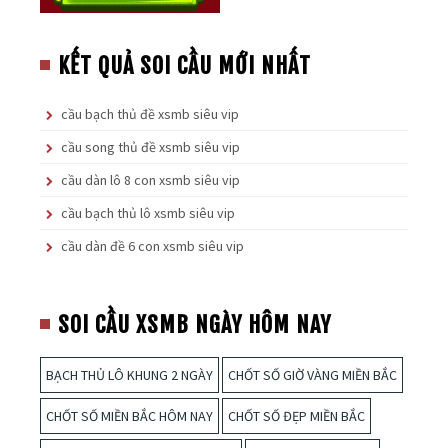
KẾT QUẢ SOI CẦU MỚI NHẤT
cầu bạch thủ đề xsmb siêu vip
cầu song thủ đề xsmb siêu vip
cầu dàn lô 8 con xsmb siêu vip
cầu bạch thủ lô xsmb siêu vip
cầu dàn đề 6 con xsmb siêu vip
SOI CẦU XSMB NGÀY HÔM NAY
BẠCH THỦ LÔ KHUNG 2 NGÀY
CHỐT SỐ GIỜ VÀNG MIỀN BẮC
CHỐT SỐ MIỀN BẮC HÔM NAY
CHỐT SỐ ĐẸP MIỀN BẮC