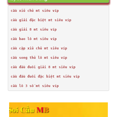
cầu xỉu chủ mt siêu víp
cầu giải đặc biệt mt siêu víp
cầu giải 8 mt siêu víp
cầu bao lô mt siêu víp
cầu cặp xỉu chủ mt siêu víp
cầu song thủ lô mt siêu víp
cầu đầu đuôi giải 8 mt siêu víp
cầu đầu đuôi đặc biệt mt siêu víp
cầu lô 3 số mt siêu víp