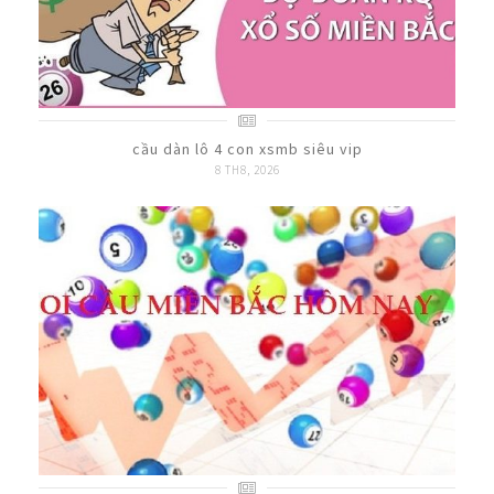
cầu dàn lô 4 con xsmb siêu vip
8 TH8, 2026