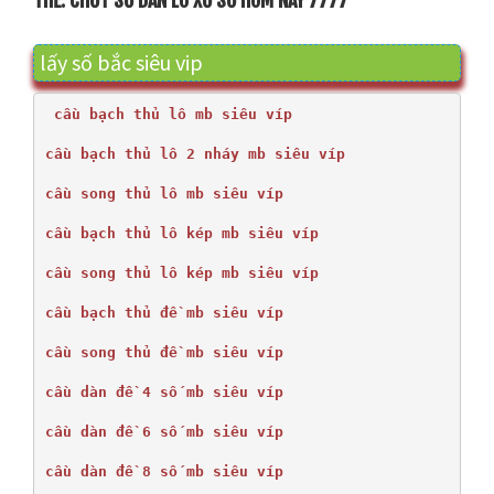
THẺ:
CHỐT SỐ DÀN LÔ XỔ SỐ HÔM NAY 7777
lấy số bắc siêu vip
 cầu bạch thủ lô mb siêu víp
cầu bạch thủ lô 2 nháy mb siêu víp
cầu song thủ lô mb siêu víp
cầu bạch thủ lô kép mb siêu víp
cầu song thủ lô kép mb siêu víp
cầu bạch thủ đề mb siêu víp
cầu song thủ đề mb siêu víp
cầu dàn đề 4 số mb siêu víp
cầu dàn đề 6 số mb siêu víp
cầu dàn đề 8 số mb siêu víp