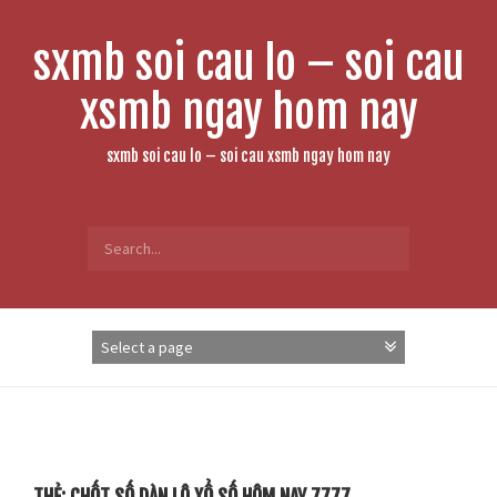
Skip
to
sxmb soi cau lo – soi cau
content
xsmb ngay hom nay
sxmb soi cau lo – soi cau xsmb ngay hom nay
Search
for: