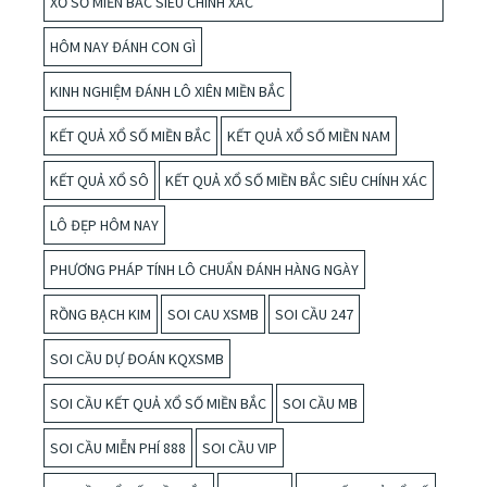
XỔ SỐ MIỀN BẮC SIÊU CHÍNH XÁC
HÔM NAY ĐÁNH CON GÌ
KINH NGHIỆM ĐÁNH LÔ XIÊN MIỀN BẮC
KẾT QUẢ XỔ SỐ MIỀN BẮC
KẾT QUẢ XỔ SỐ MIỀN NAM
KẾT QUẢ XỔ SÔ
KẾT QUẢ XỔ SỐ MIỀN BẮC SIÊU CHÍNH XÁC
LÔ ĐẸP HÔM NAY
PHƯƠNG PHÁP TÍNH LÔ CHUẨN ĐÁNH HÀNG NGÀY
RỒNG BẠCH KIM
SOI CAU XSMB
SOI CẦU 247
SOI CẦU DỰ ĐOÁN KQXSMB
SOI CẦU KẾT QUẢ XỔ SỐ MIỀN BẮC
SOI CẦU MB
SOI CẦU MIỄN PHÍ 888
SOI CẦU VIP