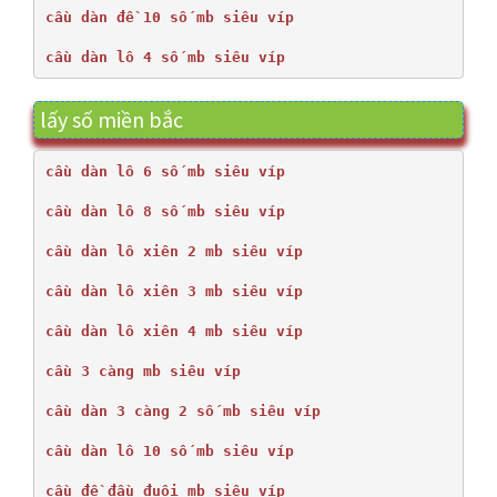
cầu dàn đề 10 số mb siêu víp
cầu dàn lô 4 số mb siêu víp
lấy số miền bắc
cầu dàn lô 6 số mb siêu víp
cầu dàn lô 8 số mb siêu víp
cầu dàn lô xiên 2 mb siêu víp
cầu dàn lô xiên 3 mb siêu víp
cầu dàn lô xiên 4 mb siêu víp
cầu 3 càng mb siêu víp
cầu dàn 3 càng 2 số mb siêu víp
cầu dàn lô 10 số mb siêu víp
cầu đề đầu đuôi mb siêu víp