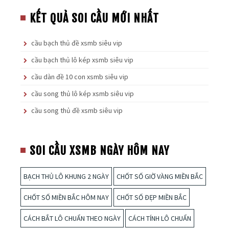
KẾT QUẢ SOI CẦU MỚI NHẤT
cầu bạch thủ đề xsmb siêu vip
cầu bạch thủ lô kép xsmb siêu vip
cầu dàn đề 10 con xsmb siêu vip
cầu song thủ lô kép xsmb siêu vip
cầu song thủ đề xsmb siêu vip
SOI CẦU XSMB NGÀY HÔM NAY
BẠCH THỦ LÔ KHUNG 2 NGÀY
CHỐT SỐ GIỜ VÀNG MIỀN BẮC
CHỐT SỐ MIỀN BẮC HÔM NAY
CHỐT SỐ ĐẸP MIỀN BẮC
CÁCH BẮT LÔ CHUẨN THEO NGÀY
CÁCH TÍNH LÔ CHUẨN