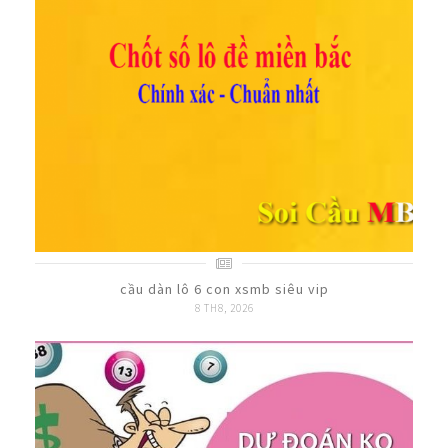
cầu dàn lô 6 con xsmb siêu vip
8 TH8, 2026