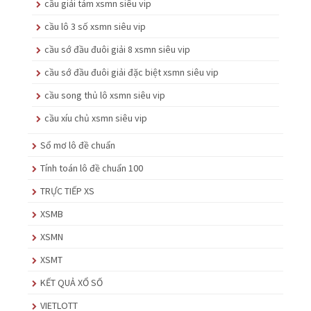
cầu giải tám xsmn siêu vip
cầu lô 3 số xsmn siêu vip
cầu sớ đầu đuôi giải 8 xsmn siêu vip
cầu sớ đầu đuôi giải đặc biệt xsmn siêu vip
cầu song thủ lô xsmn siêu vip
cầu xíu chủ xsmn siêu vip
Sổ mơ lô đề chuẩn
Tính toán lô đề chuẩn 100
TRỰC TIẾP XS
XSMB
XSMN
XSMT
KẾT QUẢ XỔ SỐ
VIETLOTT