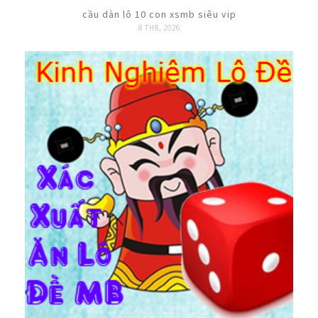
cầu dàn lô 10 con xsmb siêu vip
8 TH8, 2026