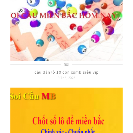
cầu dàn lô 10 con xsmb siêu vip
9 TH8, 2026