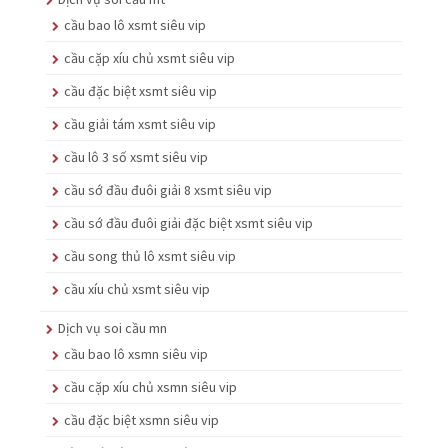
cầu bao lô xsmt siêu vip
cầu cặp xíu chủ xsmt siêu vip
cầu đặc biệt xsmt siêu vip
cầu giải tám xsmt siêu vip
cầu lô 3 số xsmt siêu vip
cầu sớ đầu đuôi giải 8 xsmt siêu vip
cầu sớ đầu đuôi giải đặc biệt xsmt siêu vip
cầu song thủ lô xsmt siêu vip
cầu xíu chủ xsmt siêu vip
Dịch vụ soi cầu mn
cầu bao lô xsmn siêu vip
cầu cặp xíu chủ xsmn siêu vip
cầu đặc biệt xsmn siêu vip