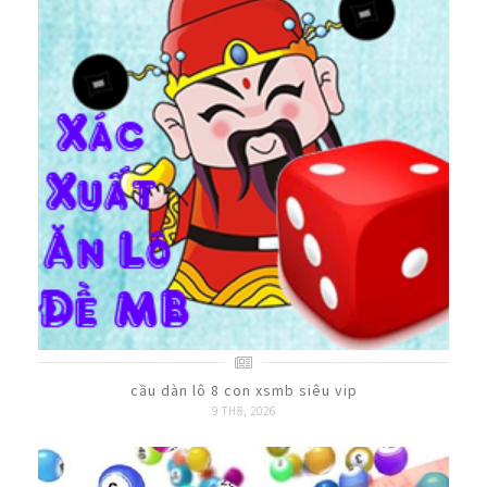
cầu dàn lô 8 con xsmb siêu vip
9 TH8, 2026