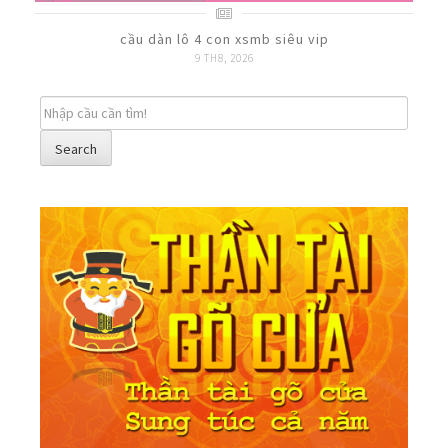
cầu dàn lô 4 con xsmb siêu vip
9 TH8, 2026
Search