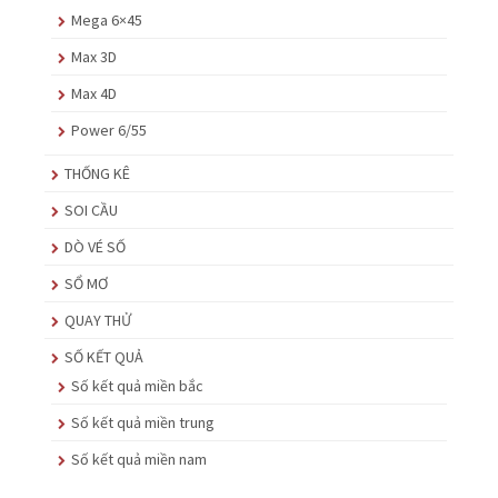
Mega 6×45
Max 3D
Max 4D
Power 6/55
THỐNG KÊ
SOI CẦU
DÒ VÉ SỐ
SỔ MƠ
QUAY THỬ
SỐ KẾT QUẢ
Số kết quả miền bắc
Số kết quả miền trung
Số kết quả miền nam