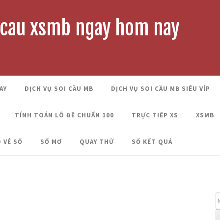
i cau xsmb ngay hom nay
AY
DỊCH VỤ SOI CẦU MB
DỊCH VỤ SOI CẦU MB SIÊU VÍP
TÍNH TOÁN LÔ ĐỀ CHUẨN 100
TRỰC TIẾP XS
XSMB
 VÉ SỐ
SỔ MƠ
QUAY THỬ
SỐ KẾT QUẢ