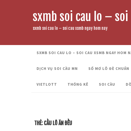
Skip
to
sxmb soi cau lo – so
content
sxmb soi cau lo – soi cau xsmb ngay hom nay
SXMB SOI CAU LO – SOI CAU XSMB NGAY HOM N
DỊCH VỤ SOI CẦU MN
SỔ MƠ LÔ ĐỀ CHUẨN
VIETLOTT
THỐNG KÊ
SOI CẦU
DÒ
THẺ:
CẦU LÔ ĂN ĐỀU