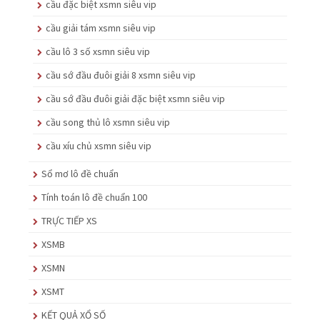
cầu đặc biệt xsmn siêu vip
cầu giải tám xsmn siêu vip
cầu lô 3 số xsmn siêu vip
cầu sớ đầu đuôi giải 8 xsmn siêu vip
cầu sớ đầu đuôi giải đặc biệt xsmn siêu vip
cầu song thủ lô xsmn siêu vip
cầu xíu chủ xsmn siêu vip
Sổ mơ lô đề chuẩn
Tính toán lô đề chuẩn 100
TRỰC TIẾP XS
XSMB
XSMN
XSMT
KẾT QUẢ XỔ SỐ