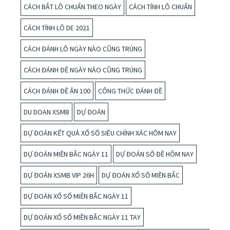
CÁCH BẮT LÔ CHUẨN THEO NGÀY
CÁCH TÍNH LÔ CHUẨN
CÁCH TÍNH LÔ DE 2021
CÁCH ĐÁNH LÔ NGÀY NÀO CŨNG TRÚNG
CÁCH ĐÁNH ĐỀ NGÀY NÀO CŨNG TRÚNG
CÁCH ĐÁNH ĐỀ ĂN 100
CÔNG THỨC ĐÁNH ĐỀ
DU DOAN XSMB
DỰ ĐOÁN
DỰ ĐOÁN KẾT QUẢ XỔ SỐ SIÊU CHÍNH XÁC HÔM NAY
DỰ ĐOÁN MIỀN BẮC NGÀY 11
DỰ ĐOÁN SỐ ĐỀ HÔM NAY
DỰ ĐOÁN XSMB VIP 26H
DỰ ĐOÁN XỔ SỐ MIỀN BẮC
DỰ ĐOÁN XỔ SỐ MIỀN BẮC NGÀY 11
DỰ ĐOÁN XỔ SỐ MIỀN BẮC NGÀY 11 TAY