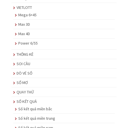
VIETLOTT
Mega 6×45
Max 3D
Max 4D
Power 6/55
THỐNG KÊ
SOI CẦU
DÒ VÉ SỐ
SỔ MƠ
QUAY THỬ
SỐ KẾT QUẢ
Số kết quả miền bắc
Số kết quả miền trung
Số kết quả miền nam