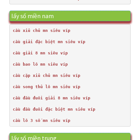
lấy số miền nam
cầu xỉu chủ mn siêu víp
cầu giải đặc biệt mn siêu víp
cầu giải 8 mn siêu víp
cầu bao lô mn siêu víp
cầu cặp xỉu chủ mn siêu víp
cầu song thủ lô mn siêu víp
cầu đầu đuôi giải 8 mn siêu víp
cầu đầu đuôi đặc biệt mn siêu víp
cầu lô 3 số mn siêu víp
lấy số miền trung