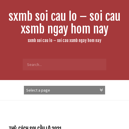
Skip
to
sxmb soi cau lo – soi cau
content
xsmb ngay hom nay
sxmb soi cau lo – soi cau xsmb ngay hom nay
Search
for: