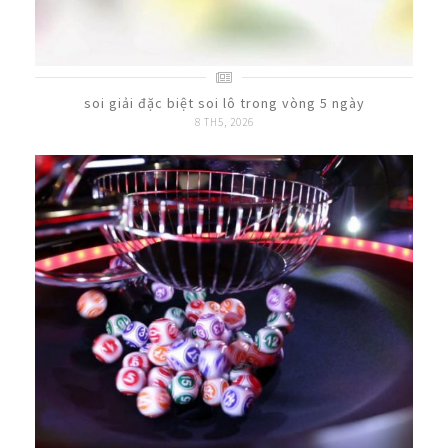
soi giải đặc biệt soi lô trong vòng 5 ngày
8 TH5, 2026