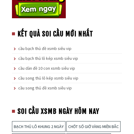
KẾT QUẢ SOI CẦU MỚI NHẤT
cầu bạch thủ đề xsmb siêu vip
cầu bạch thủ lô kép xsmb siêu vip
cầu dàn đề 10 con xsmb siêu vip
cầu song thủ lô kép xsmb siêu vip
cầu song thủ đề xsmb siêu vip
SOI CẦU XSMB NGÀY HÔM NAY
BẠCH THỦ LÔ KHUNG 2 NGÀY
CHỐT SỐ GIỜ VÀNG MIỀN BẮC