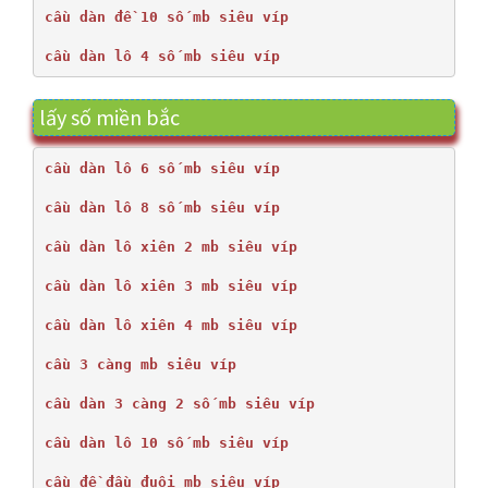
cầu dàn đề 10 số mb siêu víp
cầu dàn lô 4 số mb siêu víp
lấy số miền bắc
cầu dàn lô 6 số mb siêu víp
cầu dàn lô 8 số mb siêu víp
cầu dàn lô xiên 2 mb siêu víp
cầu dàn lô xiên 3 mb siêu víp
cầu dàn lô xiên 4 mb siêu víp
cầu 3 càng mb siêu víp
cầu dàn 3 càng 2 số mb siêu víp
cầu dàn lô 10 số mb siêu víp
cầu đề đầu đuôi mb siêu víp