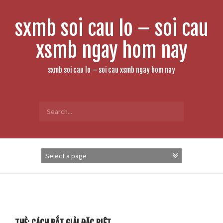
Skip
to
sxmb soi cau lo – soi cau
content
xsmb ngay hom nay
sxmb soi cau lo – soi cau xsmb ngay hom nay
Search
for: