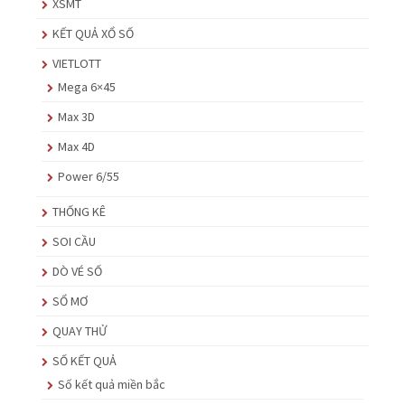
XSMT
KẾT QUẢ XỔ SỐ
VIETLOTT
Mega 6×45
Max 3D
Max 4D
Power 6/55
THỐNG KÊ
SOI CẦU
DÒ VÉ SỐ
SỔ MƠ
QUAY THỬ
SỐ KẾT QUẢ
Số kết quả miền bắc