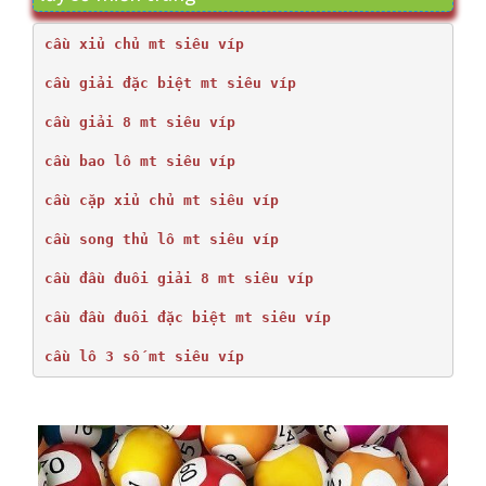
cầu xỉu chủ mt siêu víp
cầu giải đặc biệt mt siêu víp
cầu giải 8 mt siêu víp
cầu bao lô mt siêu víp
cầu cặp xỉu chủ mt siêu víp
cầu song thủ lô mt siêu víp
cầu đầu đuôi giải 8 mt siêu víp
cầu đầu đuôi đặc biệt mt siêu víp
cầu lô 3 số mt siêu víp