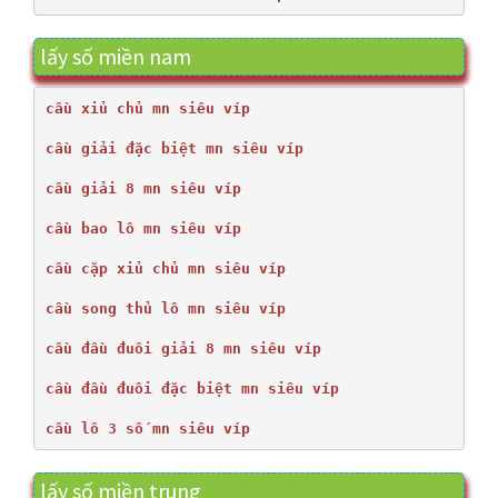
lấy số miền nam
cầu xỉu chủ mn siêu víp
cầu giải đặc biệt mn siêu víp
cầu giải 8 mn siêu víp
cầu bao lô mn siêu víp
cầu cặp xỉu chủ mn siêu víp
cầu song thủ lô mn siêu víp
cầu đầu đuôi giải 8 mn siêu víp
cầu đầu đuôi đặc biệt mn siêu víp
cầu lô 3 số mn siêu víp
lấy số miền trung