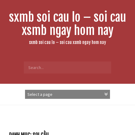
Skip
to
sxmb soi cau lo – soi cau
content
xsmb ngay hom nay
sxmb soi cau lo – soi cau xsmb ngay hom nay
Search
for: