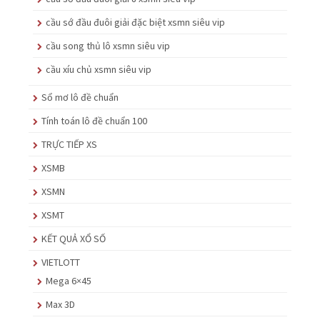
cầu sớ đầu đuôi giải đặc biệt xsmn siêu vip
cầu song thủ lô xsmn siêu vip
cầu xíu chủ xsmn siêu vip
Sổ mơ lô đề chuẩn
Tính toán lô đề chuẩn 100
TRỰC TIẾP XS
XSMB
XSMN
XSMT
KẾT QUẢ XỔ SỐ
VIETLOTT
Mega 6×45
Max 3D