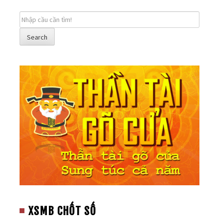
Search
XSMB CHỐT SỐ